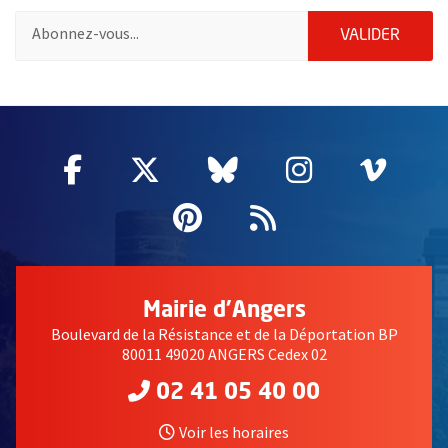
Pour vous inscrire à la lettre d'information de la ville d'Angers
ENVOY
VALIDER
55122
Facebook
, Ouvre une nouvelle fenêtre
Twitter
, Ouvre une nouvelle fe
Bluesky
, Ouvre une nouv
Instagram
, Ouvre un
Vime
, Ouv
Pinterest
, Ouvre une nouvell
Flux RSS
Mairie d'Angers
Boulevard de la Résistance et de la Déportation BP
80011 49020 ANGERS Cedex 02
02 41 05 40 00
Voir les horaires