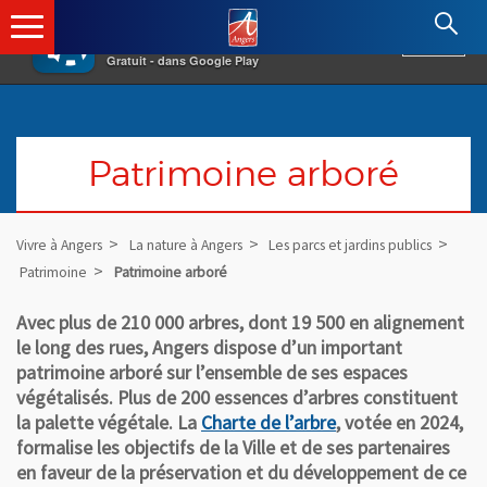
×
Angers.fr : Retour à l'accueil
AF
Vivre à Angers
VOIR
Ville d'Angers
Gratuit - dans Google Play
Patrimoine arboré
Vivre à Angers
La nature à Angers
Les parcs et jardins publics
Patrimoine
Patrimoine arboré
Avec plus de 210 000 arbres, dont 19 500 en alignement
le long des rues, Angers dispose d’un important
patrimoine arboré sur l’ensemble de ses espaces
végétalisés. Plus de 200 essences d’arbres constituent
la palette végétale. La
Charte de l’arbre
, votée en 2024,
formalise les objectifs de la Ville et de ses partenaires
en faveur de la préservation et du développement de ce