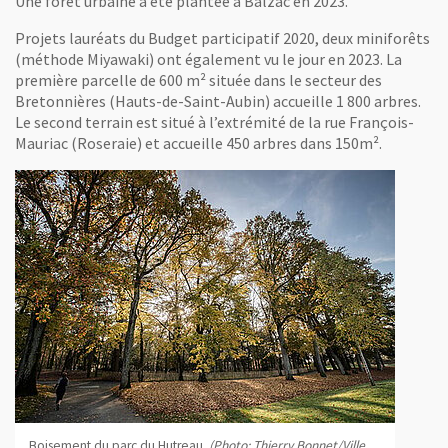
Une forêt urbaine a été plantée à Balzac en 2023.
Projets lauréats du Budget participatif 2020, deux miniforêts
(méthode Miyawaki) ont également vu le jour en 2023. La
première parcelle de 600 m² située dans le secteur des
Bretonnières (Hauts-de-Saint-Aubin) accueille 1 800 arbres.
Le second terrain est situé à l’extrémité de la rue François-
Mauriac (Roseraie) et accueille 450 arbres dans 150m².
Boisement du parc du Hutreau.
(Photo: Thierry Bonnet/Ville