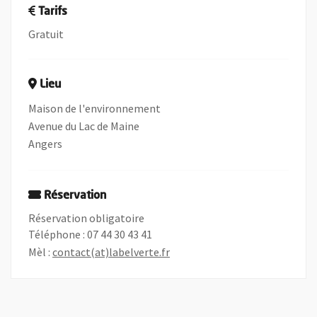
Tarifs
Gratuit
Lieu
Maison de l'environnement
Avenue du Lac de Maine
Angers
Réservation
Réservation obligatoire
Téléphone : 07 44 30 43 41
, Ouvre une nouvelle fenêtre
, Ouvre une nouvelle fenêtre
Mèl :
contact(at)labelverte.fr