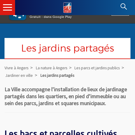
×
Angers.fr : Retour à l'accueil
AF
Vivre à Angers
VOIR
Ville d'Angers
Gratuit - dans Google Play
Les jardins partagés
Vivre à Angers
La nature à Angers
Les parcs et jardins publics
Jardiner en ville
Les jardins partagés
La Ville accompagne l’installation de lieux de jardinage
partagés dans les quartiers, en pied d’immeuble ou au
sein des parcs, jardins et squares municipaux.
Les bacs et parcelles cultivés