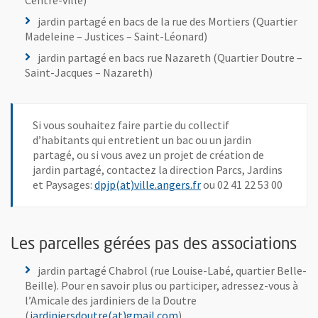
Centre-ville)
Jardin partagé "La Roseraie"
jardin partagé en bacs de la rue des Mortiers (Quartier
Madeleine – Justices – Saint-Léonard)
jardin partagé en bacs rue Nazareth (Quartier Doutre –
Saint-Jacques – Nazareth)
Si vous souhaitez faire partie du collectif
d’habitants qui entretient un bac ou un jardin
Jardin partagé Claude Chabrol
partagé, ou si vous avez un projet de création de
jardin partagé, contactez la direction Parcs, Jardins
, Ouvre une nouvelle fen
et Paysages:
dpjp(at)ville.angers.fr
ou 02 41 22 53 00
Les parcelles gérées pas des associations
jardin partagé Chabrol (rue Louise-Labé, quartier Belle-
Beille). Pour en savoir plus ou participer, adressez-vous à
l’Amicale des jardiniers de la Doutre
, Ouvre une nouvelle fenêtre
(
jardiniersdoutre(at)gmail.com
).