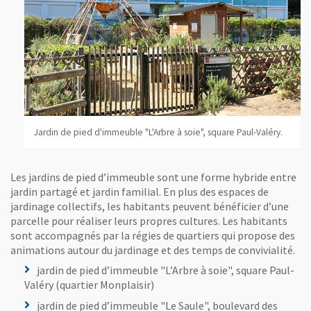
Jardin de pied d'immeuble "L'Amitié", rue Marc-Sangnier.
Jardin de pied d'immeuble "L'Arbre à soie", square Paul-Valéry.
Les jardins de pied d’immeuble sont une forme hybride entre
jardin partagé et jardin familial. En plus des espaces de
jardinage collectifs, les habitants peuvent bénéficier d’une
parcelle pour réaliser leurs propres cultures. Les habitants
sont accompagnés par la régies de quartiers qui propose des
animations autour du jardinage et des temps de convivialité.
jardin de pied d’immeuble "L’Arbre à soie", square Paul-
Valéry (quartier Monplaisir)
jardin de pied d’immeuble "Le Saule", boulevard des
Jardin de pied d'immeuble "Les Sources", rue Gagarine.