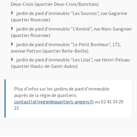
Deux-Croix (quartier Deux-Croix/Banchais)
jardin de pied d’immeuble "Les Sources", rue Gagarine
(quartier Roseraie)
jardin de pied d’immeuble "L’Amitié", rue Marc-Sangnier
(quartier Roseraie)
jardin de pied d’immeuble "Le Petit Bonheur", 172,
avenue Patton (quartier Belle-Beille)
jardin de pied d’immeuble "Les Lilas", rue Henri-Peluau
(quartier Hauts-de-Saint-Aubin)
Plus d’infos sur les jardins de pied d’immeuble
auprès de la régie de quartiers:
Jardin de pied d'immeuble "L'Arbre à soie", square Paul-Valéry.
, Ouvre une nouvelle
contact(at)regiedequartiers-angers.fr
ou 02 41 34 29
15