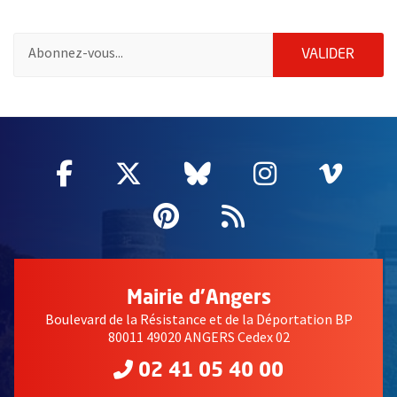
Pour vous inscrire à la lettre d'information de la ville d'Angers
ENVOY
VALIDER
58604
Facebook
, Ouvre une nouvelle fenêtre
Twitter
, Ouvre une nouvelle fe
Bluesky
, Ouvre une nouv
Instagram
, Ouvre un
Vime
, Ouv
Pinterest
, Ouvre une nouvell
Flux RSS
Mairie d'Angers
Boulevard de la Résistance et de la Déportation BP
80011 49020 ANGERS Cedex 02
02 41 05 40 00