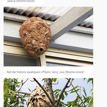
Seara/Shutterstock)
Nid de frelons asiatiques
(Photo: Sora_nus/Shutterstock)