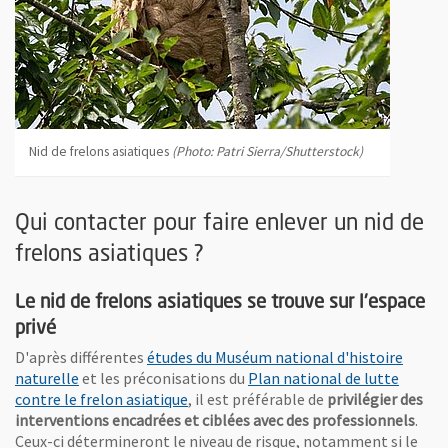
Nid de frelons asiatiques
(Photo: Patri Sierra/Shutterstock)
Qui contacter pour faire enlever un nid de
frelons asiatiques ?
Le nid de frelons asiatiques se trouve sur l'espace
privé
D'après différentes
études du Muséum national d'histoire
, Ouvre une nouvelle fenêtre
naturelle
et les préconisations du
Plan national de lutte
, Ouvre une nouvelle fenêtre
contre le frelon asiatique
, il est préférable de
privilégier des
interventions encadrées et ciblées avec des professionnels
.
Ceux-ci détermineront le niveau de risque, notamment si le