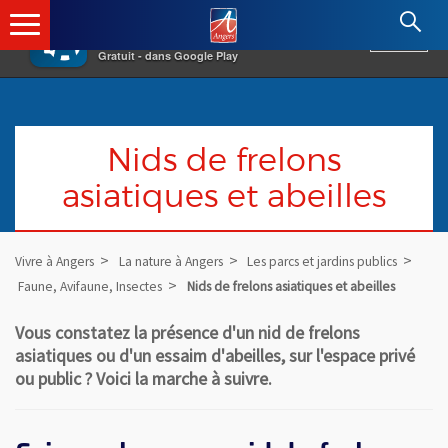
×
Angers.fr : Retour à l'accueil
AF
Vivre à Angers
VOIR
Ville d'Angers
Gratuit - dans Google Play
Nids de frelons
asiatiques et abeilles
Vivre à Angers
La nature à Angers
Les parcs et jardins publics
Faune, Avifaune, Insectes
Nids de frelons asiatiques et abeilles
Vous constatez la présence d'un nid de frelons
asiatiques ou d'un essaim d'abeilles, sur l'espace privé
ou public ? Voici la marche à suivre.