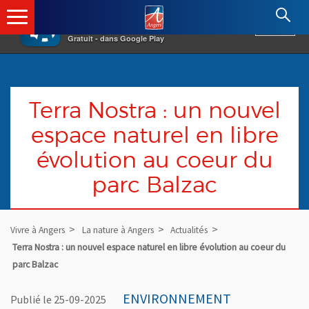
×
Angers.fr : Retour à l'accueil
AF
Vivre à Angers
VOIR
Ville d'Angers
Gratuit - dans Google Play
Terra Nostra : un nouvel
espace naturel en libre
évolution au coeur du
parc Balzac
Vivre à Angers
La nature à Angers
Actualités
Terra Nostra : un nouvel espace naturel en libre évolution au coeur du
parc Balzac
ENVIRONNEMENT
Publié le 25-09-2025