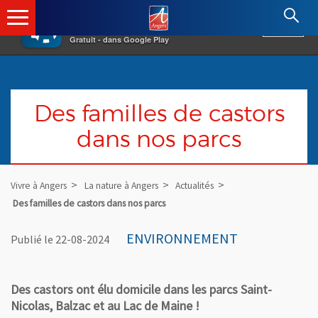
×
Angers.fr : Retour à l'accueil
AF
Vivre à Angers
VOIR
Ville d'Angers
Gratuit - dans Google Play
Des familles de castors
dans nos parcs
Vivre à Angers
La nature à Angers
Actualités
Des familles de castors dans nos parcs
ENVIRONNEMENT
Publié le 22-08-2024
Des castors ont élu domicile dans les parcs Saint-
Nicolas, Balzac et au Lac de Maine !