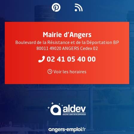
Pinterest
, Ouvre une nouvell
Flux RSS
Mairie d'Angers
Boulevard de la Résistance et de la Déportation BP
80011 49020 ANGERS Cedex 02
02 41 05 40 00
Voir les horaires
, Ouvre une nouvelle fe
, Ouvre une nouvelle fe