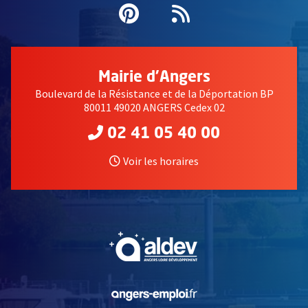
Pinterest
, Ouvre une nouvell
Flux RSS
Mairie d'Angers
Boulevard de la Résistance et de la Déportation BP
80011 49020 ANGERS Cedex 02
02 41 05 40 00
Voir les horaires
, Ouvre une nouvelle fe
, Ouvre une nouvelle fe