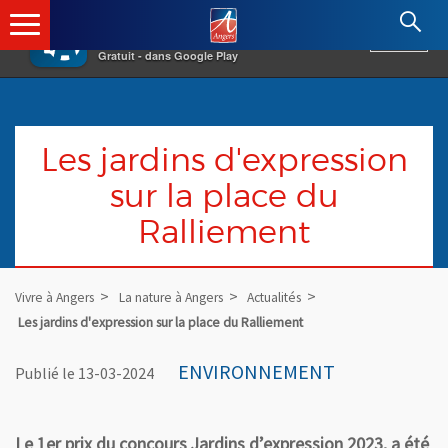
×
Angers.fr : Retour à l'accueil
AF
Vivre à Angers
VOIR
Ville d'Angers
Gratuit - dans Google Play
Les jardins d'expression
sur la place du
Ralliement
Vivre à Angers
La nature à Angers
Actualités
Les jardins d'expression sur la place du Ralliement
ENVIRONNEMENT
Publié le 13-03-2024
Le 1er prix du concours Jardins d’expression 2023, a été