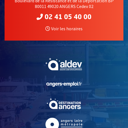
Boulevard de la Résistance et de la Déportation BP
80011 49020 ANGERS Cedex 02
02 41 05 40 00
Voir les horaires
DE CHABROL
, Ouvre une nouvelle fe
, Ouvre une nouvelle fe
, Ouvre une nouvelle fe
NT GABRIEL
, Ouvre une nouvelle fe