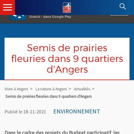
×
Angers.fr : Retour à l'accueil
AF
Vivre à Angers
VOIR
Ville d'Angers
Gratuit - dans Google Play
Semis de prairies
fleuries dans 9 quartiers
d'Angers
Vivre à Angers
La nature à Angers
Actualités
Semis de prairies fleuries dans 9 quartiers d'Angers
ENVIRONNEMENT
Publié le 18-11-2021
Dans le cadre des projets du Budget participatif, les