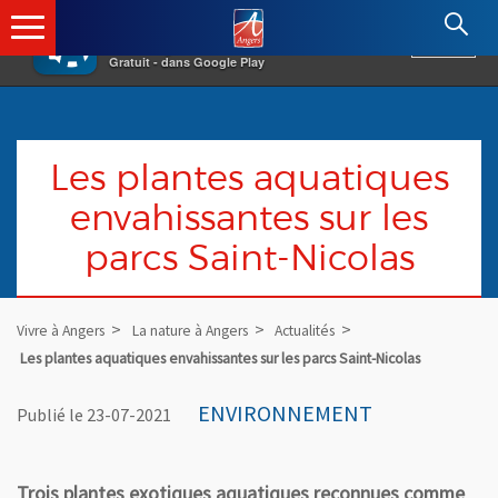
×
Angers.fr : Retour à l'accueil
AF
Vivre à Angers
VOIR
Ville d'Angers
Gratuit - dans Google Play
Les plantes aquatiques
envahissantes sur les
parcs Saint-Nicolas
Vivre à Angers
La nature à Angers
Actualités
Les plantes aquatiques envahissantes sur les parcs Saint-Nicolas
ENVIRONNEMENT
Publié le 23-07-2021
Trois plantes exotiques aquatiques reconnues comme