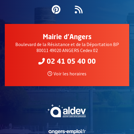
Pinterest
, Ouvre une nouvell
Flux RSS
27 février 2020
Mairie d'Angers
Boulevard de la Résistance et de la Déportation BP
80011 49020 ANGERS Cedex 02
02 41 05 40 00
Voir les horaires
ESLIN 28 février 2020
, Ouvre une nouvelle fe
, Ouvre une nouvelle fe