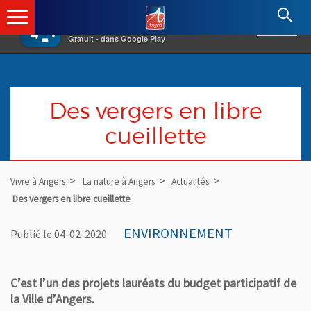
×
Angers.fr : Retour à l'accueil
AF
Vivre à Angers
VOIR
Ville d'Angers
Gratuit - dans Google Play
Des vergers en libre
cueillette
Vivre à Angers
La nature à Angers
Actualités
Des vergers en libre cueillette
ENVIRONNEMENT
Publié le 04-02-2020
C’est l’un des projets lauréats du budget participatif de
la Ville d’Angers.