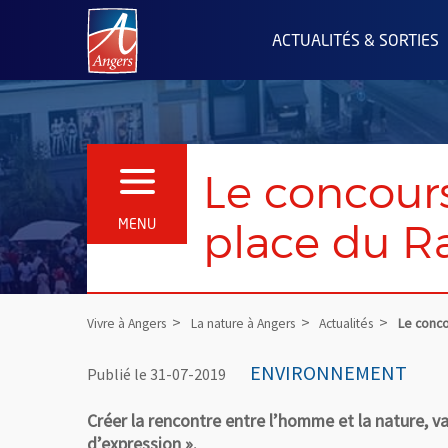
Angers.fr : Retour à l'accueil
ACTUALITÉS & SORTIES
Le concours
OUVRIR LE MENU
place du R
MENU
Vivre à Angers
La nature à Angers
Actualités
Le concou
ENVIRONNEMENT
Publié le 31-07-2019
Créer la rencontre entre l’homme et la nature, val
d’expression ».