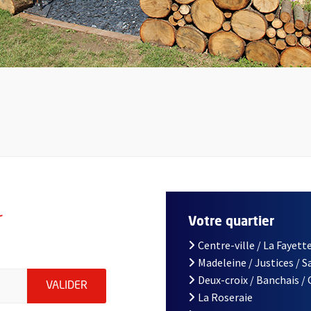
r
Votre quartier
Centre-ville / La Fayette
Madeleine / Justices / 
le d'Angers, indiquez votre email (champ obligatoire)
Deux-croix / Banchais /
ENVOYER MA DEMANDE D'INSCRIPTION À LA L
VALIDER
La Roseraie