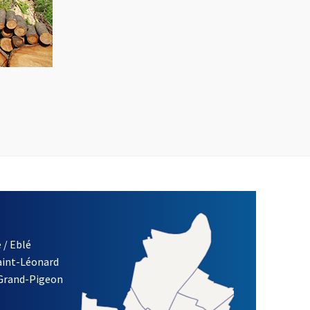
 / Eblé
Saint-Léonard
 Grand-Pigeon
ETTRE D'INFORMATION DE LA VILLE D'ANGERS