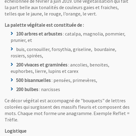
échelonnée de février à juin 2019. Une végétalisation qui fait
la part belle aux tonalités de couleurs gaies et fraiches,
telles que le jaune, le rouge, l’orange, le vert.
La palette végétale est constituée de :
100 arbres et arbustes
: catalpa, magnolia, pommier,
prunier, et
buis, cornouiller, forsythia, griseline, bourdaine,
rosiers, spirées,
200 vivaces et graminées
: ancolies, benoites,
euphorbes, lierre, lupins et carex
500 bisannuelles
: pensées, primevères,
200 bulbes
: narcisses
Ce décor végétal est accompagné de "bouquets" de lettres
colorées qui surgissent des massifs fleuris et composent des
mots. Chaque mot forme une anagramme. Exemple Reflet =
Trèfle.
Logistique