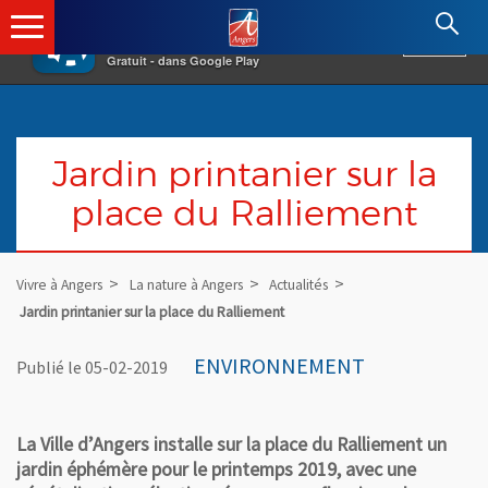
×
Angers.fr : Retour à l'accueil
AF
Vivre à Angers
VOIR
Ville d'Angers
Gratuit - dans Google Play
Jardin printanier sur la
place du Ralliement
Vivre à Angers
La nature à Angers
Actualités
Jardin printanier sur la place du Ralliement
ENVIRONNEMENT
Publié le 05-02-2019
La Ville d’Angers installe sur la place du Ralliement un
jardin éphémère pour le printemps 2019, avec une