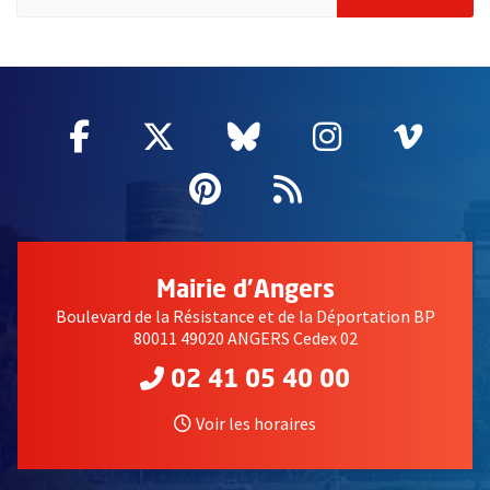
62312
Facebook
, Ouvre une nouvelle fenêtre
Twitter
, Ouvre une nouvelle fe
Bluesky
, Ouvre une nouv
Instagram
, Ouvre un
Vime
, Ouv
Pinterest
, Ouvre une nouvell
Flux RSS
Mairie d'Angers
Boulevard de la Résistance et de la Déportation BP
80011 49020 ANGERS Cedex 02
02 41 05 40 00
Voir les horaires