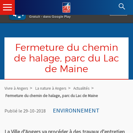
×
Angers.fr : Retour à l'accueil
AF
Vivre à Angers
VOIR
Ville d'Angers
Gratuit - dans Google Play
Fermeture du chemin
de halage, parc du Lac
de Maine
Vivre à Angers
La nature à Angers
Actualités
Fermeture du chemin de halage, parc du Lac de Maine
ENVIRONNEMENT
Publié le 29-10-2018
La Ville d’Angers va procéder à des travaux d’entretien