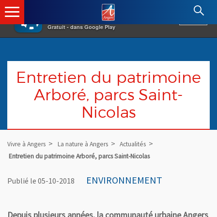
×
Angers.fr : Retour à l'accueil
AF
Vivre à Angers
VOIR
Ville d'Angers
Gratuit - dans Google Play
Entretien du patrimoine
Arboré, parcs Saint-
Nicolas
Vivre à Angers
La nature à Angers
Actualités
Entretien du patrimoine Arboré, parcs Saint-Nicolas
ENVIRONNEMENT
Publié le 05-10-2018
Depuis plusieurs années, la communauté urbaine Angers