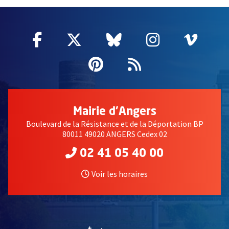
62016
Facebook
, Ouvre une nouvelle fenêtre
Twitter
, Ouvre une nouvelle fe
Bluesky
, Ouvre une nouv
Instagram
, Ouvre un
Vime
, Ouv
Pinterest
, Ouvre une nouvell
Flux RSS
Mairie d'Angers
Boulevard de la Résistance et de la Déportation BP
80011 49020 ANGERS Cedex 02
02 41 05 40 00
Voir les horaires