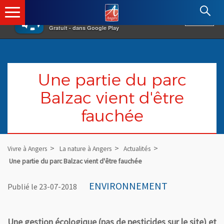
×
Angers.fr : Retour à l'accueil
AF
Vivre à Angers
VOIR
Ville d'Angers
Gratuit - dans Google Play
Une partie du parc
Balzac vient d'être
fauchée
Vivre à Angers
La nature à Angers
Actualités
Une partie du parc Balzac vient d'être fauchée
ENVIRONNEMENT
Publié le 23-07-2018
Une gestion écologique (pas de pesticides sur le site) et