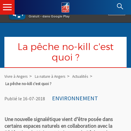
×
Angers.fr : Retour à l'accueil
AF
Vivre à Angers
VOIR
Ville d'Angers
Gratuit - dans Google Play
La pêche no-kill c'est
quoi ?
Vivre à Angers
La nature à Angers
Actualités
La pêche no-kill c'est quoi ?
ENVIRONNEMENT
Publié le 16-07-2018
Une nouvelle signalétique vient d’être posée dans
certains espaces naturels en collaboration avec la