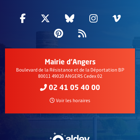
Facebook
, Ouvre une nouvelle fenêtre
Twitter
, Ouvre une nouvelle fe
Bluesky
, Ouvre une nouv
Instagram
, Ouvre un
Vime
, Ouv
Pinterest
, Ouvre une nouvell
Flux RSS
Mairie d'Angers
Boulevard de la Résistance et de la Déportation BP
80011 49020 ANGERS Cedex 02
02 41 05 40 00
Voir les horaires
, Ouvre une nouvelle fe