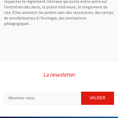
respecter le règlement intérieur qui porte entre autre sur
l’entretien des abris, la police intérieure, le rangement du
site. Elles animent les jardins avec des rencontres, des temps
de sensibilisation à l’écologie, des animations
pédagogiques…
La newsletter
Pour vous inscrire à la lettre d'information de la ville d'Angers
ENVOY
VALIDER
61390