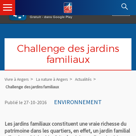
×
Angers.fr : Retour à l'accueil
AF
Vivre à Angers
VOIR
Ville d'Angers
Gratuit - dans Google Play
Challenge des jardins
familiaux
Vivre à Angers
La nature à Angers
Actualités
Challenge des jardins familiaux
ENVIRONNEMENT
Publié le 27-10-2016
Les jardins familiaux constituent une vraie richesse du
patrimoine dans les quartiers, en effet, un jardin familial