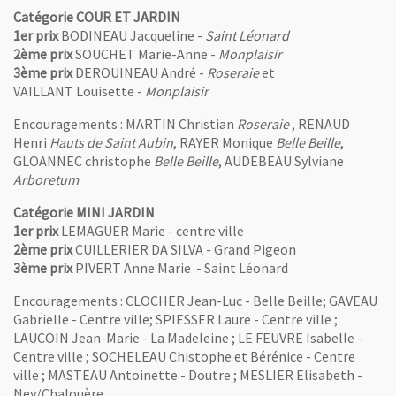
Catégorie COUR ET JARDIN
1er prix
BODINEAU Jacqueline -
Saint Léonard
2ème prix
SOUCHET Marie-Anne -
Monplaisir
3ème prix
DEROUINEAU André -
Roseraie
et
VAILLANT Louisette -
Monplaisir
Encouragements : MARTIN Christian
Roseraie
, RENAUD
Henri
Hauts de Saint Aubin
, RAYER Monique
Belle Beille
,
GLOANNEC christophe
Belle Beille
, AUDEBEAU Sylviane
Arboretum
Catégorie MINI JARDIN
1er prix
LEMAGUER Marie - centre ville
2ème prix
CUILLERIER DA SILVA - Grand Pigeon
3ème prix
PIVERT Anne Marie - Saint Léonard
Encouragements : CLOCHER Jean-Luc - Belle Beille; GAVEAU
Gabrielle - Centre ville; SPIESSER Laure - Centre ville ;
LAUCOIN Jean-Marie - La Madeleine ; LE FEUVRE Isabelle -
Centre ville ; SOCHELEAU Chistophe et Bérénice - Centre
ville ; MASTEAU Antoinette - Doutre ; MESLIER Elisabeth -
Ney/Chalouère