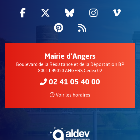
Facebook
, Ouvre une nouvelle fenêtre
Twitter
, Ouvre une nouvelle fe
Bluesky
, Ouvre une nouv
Instagram
, Ouvre un
Vime
, Ouv
Pinterest
, Ouvre une nouvell
Flux RSS
Mairie d'Angers
Boulevard de la Résistance et de la Déportation BP
80011 49020 ANGERS Cedex 02
02 41 05 40 00
Voir les horaires
, Ouvre une nouvelle fe