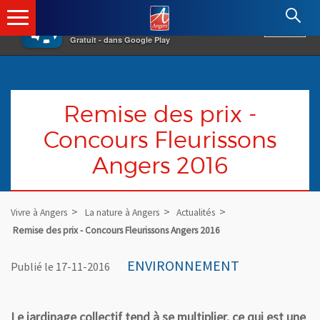
×
Angers.fr : Retour à l'accueil
AF
Vivre à Angers
VOIR
Ville d'Angers
Gratuit - dans Google Play
Remise des prix -
Concours Fleurissons
Angers 2016
Vivre à Angers
La nature à Angers
Actualités
Remise des prix - Concours Fleurissons Angers 2016
ENVIRONNEMENT
Publié le 17-11-2016
Le jardinage collectif tend à se multiplier, ce qui est une