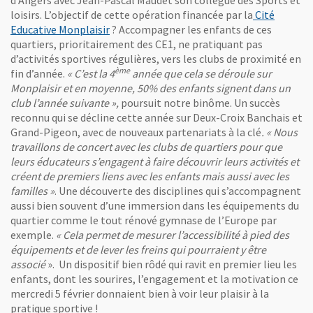
d’Angers avec Jean-Pascal Maudet son collègue des Sports et
loisirs. L’objectif de cette opération financée par la
Cité
, Ouvre une nouvelle fenêtre
Educative Monplaisir
? Accompagner les enfants de ces
quartiers, prioritairement des CE1, ne pratiquant pas
d’activités sportives régulières, vers les clubs de proximité en
ème
fin d’année.
« C’est la 4
année que cela se déroule sur
Monplaisir et en moyenne, 50% des enfants signent dans un
club l’année suivante »,
poursuit notre binôme. Un succès
reconnu qui se décline cette année sur Deux-Croix Banchais et
Grand-Pigeon, avec de nouveaux partenariats à la clé
. « Nous
travaillons de concert avec les clubs de quartiers pour que
leurs éducateurs s’engagent à faire découvrir leurs activités et
créent de premiers liens avec les enfants mais aussi avec les
familles »
. Une découverte des disciplines qui s’accompagnent
aussi bien souvent d’une immersion dans les équipements du
quartier comme le tout rénové gymnase de l’Europe par
exemple.
« Cela permet de mesurer l’accessibilité à pied des
équipements et de lever les freins qui pourraient y être
associé
». Un dispositif bien rôdé qui ravit en premier lieu les
enfants, dont les sourires, l’engagement et la motivation ce
mercredi 5 février donnaient bien à voir leur plaisir à la
pratique sportive !