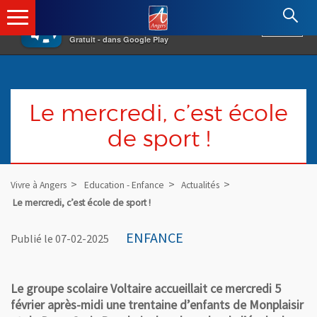
×
Angers.fr : Retour à l'accueil
AF
Vivre à Angers
VOIR
Ville d'Angers
Gratuit - dans Google Play
Le mercredi, c’est école
de sport !
Vivre à Angers
Education - Enfance
Actualités
Le mercredi, c’est école de sport !
ENFANCE
Publié le 07-02-2025
Le groupe scolaire Voltaire accueillait ce mercredi 5
février après-midi une trentaine d’enfants de Monplaisir