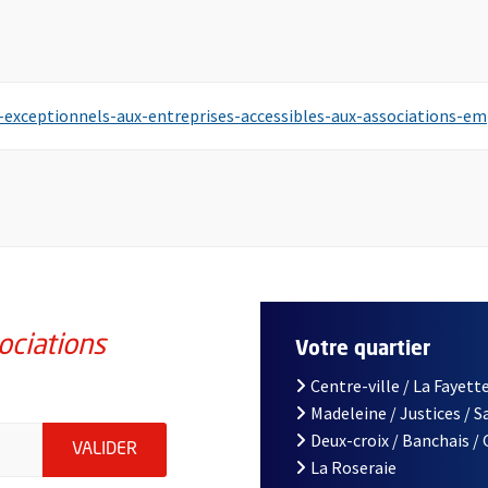
le fenêtre
 fenêtre
is-exceptionnels-aux-entreprises-accessibles-aux-associations-em
ociations
Votre quartier
Centre-ville / La Fayette
Madeleine / Justices / 
iations de la ville d'Angers, indiquez votre email (champ obligatoi
Deux-croix / Banchais /
ENVOYER MA DEMANDE D'INSCRIPTION À LA L
VALIDER
La Roseraie