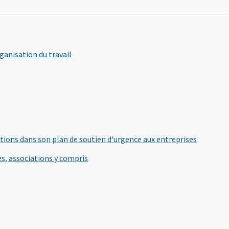
, Ouvre une nouvelle fenêtre
ganisation du travail
 fenêtre
, Ouvre u
ations dans son plan de soutien d'urgence aux entreprises
, Ouvre une nouvelle fenêtre
s, associations y compris
e une nouvelle fenêtre