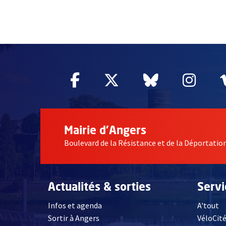
62923
Facebook
, Ouvre une nouvelle fe
Twitter
, Ouvre une nouv
Bluesky
, Ouvre un
Inst
, Ou
Mairie d'Angers
Boulevard de la Résistance et de la Déportati
Actualités & sorties
Serv
Infos et agenda
A'tout
Sortir à Angers
VéloCit