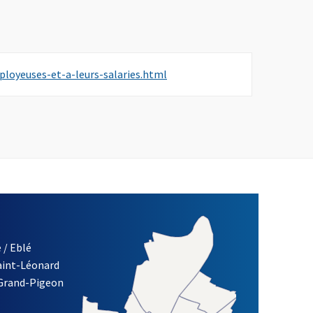
, Ouvre une nouvelle fenêtre
ployeuses-et-a-leurs-salaries.html
 / Eblé
Saint-Léonard
re)
 Grand-Pigeon
ETTRE D'INFORMATION DES ASSOCIATIONS DE LA VILLE D'ANG