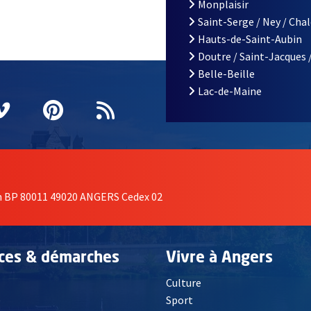
Monplaisir
Saint-Serge / Ney / Cha
Hauts-de-Saint-Aubin
Doutre / Saint-Jacques 
Belle-Beille
Lac-de-Maine
nêtre
elle fenêtre
e nouvelle fenêtre
agram
vre une nouvelle fenêtre
Vimeo
, Ouvre une nouvelle fenêtre
Pinterest
, Ouvre une nouvelle fenêtre
Flux RSS
on BP 80011 49020 ANGERS Cedex 02
ices & démarches
Vivre à Angers
Culture
é
Sport