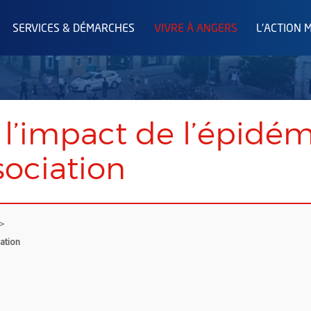
SERVICES & DÉMARCHES
VIVRE À ANGERS
L'ACTION 
 l’impact de l’épidémi
sociation
iation