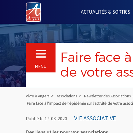
Angers.fr : Retour à l'accueil
ACTUALITÉS & SORTIES
Faire face à
OUVRIR LE MENU
de votre as
MENU
Vivre à Angers
Associations
Newsletter des Associations
Faire face à l’impact de l’épidémie sur l'activité de votre assoc
VIE ASSOCIATIVE
Publié le 17-03-2020
Des liens utiles pour vos associations.