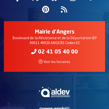
Pinterest
, Ouvre une nouvell
Flux RSS
Mairie d'Angers
Boulevard de la Résistance et de la Déportation BP
80011 49020 ANGERS Cedex 02
02 41 05 40 00
Voir les horaires
, Ouvre une nouvelle fe
, Ouvre une nouvelle fe