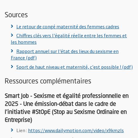
Sources
, Ouvre u
Le retour de congé maternité des femmes cadres
Chiffres clés vers l'égalité réelle entre les femmes et
, Ouvre une nouvelle fenêtre
les hommes
Rapport annuel sur l'état des lieux du sexisme en
, Ouvre une nouvelle fenêtre
France (pdf)
, 
Sport de haut niveau et maternité, c'est possible ! (pdf)
Ressources complémentaires
Smart Job - Sexisme et égalité professionnelle en
2025 - Une émission-débat dans le cadre de
l’initiative #StOpE (Stop au Sexisme Ordinaire en
Entreprise)
, Ouvr
Lien :
https://www.dailymotion.com/video/x9kmzls