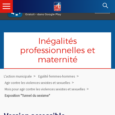
×
Angers.fr : Retour à l'accueil
AF
Vivre à Angers
VOIR
Ville d'Angers
Gratuit - dans Google Play
Inégalités
professionnelles et
maternité
L'action municipale
Egalité femmes-hommes
Agir contre les violences sexistes et sexuelles
Mois pour agir contre les violences sexistes et sexuelles
Exposition "Tunnel du sexisme"