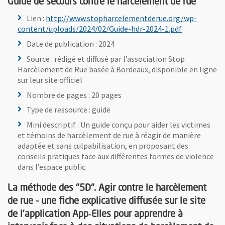
Guide de secours contre le harcèlement de rue
Lien :
http://www.stopharcelementderue.org/wp-
, Ouvre une 
content/uploads/2024/02/Guide-hdr-2024-1.pdf
Date de publication : 2024
Source : rédigé et diffusé par l’association Stop
Harcèlement de Rue basée à Bordeaux, disponible en ligne
sur leur site officiel
Nombre de pages : 20 pages
Type de ressource : guide
Mini descriptif : Un guide conçu pour aider les victimes
et témoins de harcèlement de rue à réagir de manière
adaptée et sans culpabilisation, en proposant des
conseils pratiques face aux différentes formes de violence
dans l’espace public.
La méthode des "5D". Agir contre le harcèlement
de rue - une fiche explicative diffusée sur le site
de l’application App‑Elles pour apprendre à