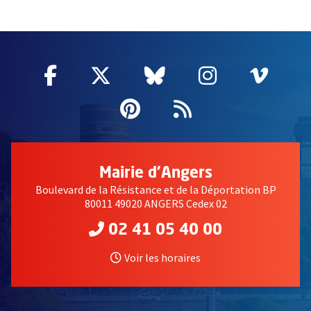
66478
Facebook
, Ouvre une nouvelle fenêtre
Twitter
, Ouvre une nouvelle fe
Bluesky
, Ouvre une nouv
Instagram
, Ouvre un
Vime
, Ouv
Pinterest
, Ouvre une nouvell
Flux RSS
Mairie d'Angers
Boulevard de la Résistance et de la Déportation BP
80011 49020 ANGERS Cedex 02
02 41 05 40 00
Voir les horaires