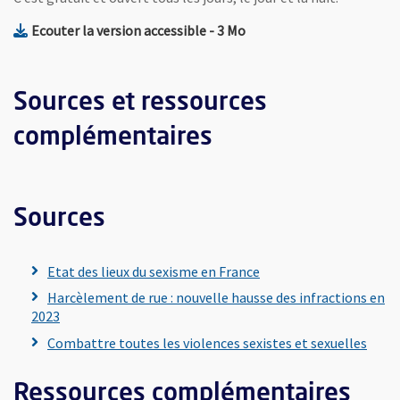
, Fichier au format Mp3
, Ouvre une nouvelle fenê
Ecouter la version accessible
- 3 Mo
Sources et ressources
complémentaires
Sources
, Ouvre une nouvelle fe
Etat des lieux du sexisme en France
Harcèlement de rue : nouvelle hausse des infractions en
, Ouvre une nouvelle fenêtre
2023
, Ouv
Combattre toutes les violences sexistes et sexuelles
Ressources complémentaires