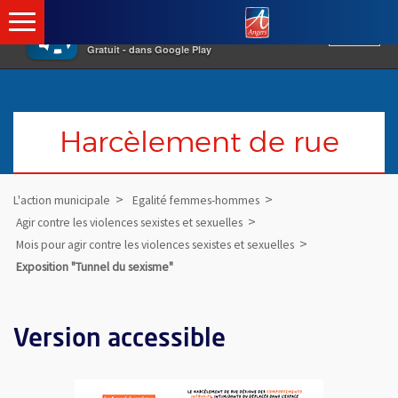
×
Angers.fr : Retour à 
Vivre à Angers
VOIR
Ville d'Angers
Gratuit - dans Google Play
Harcèlement de rue
L'action municipale
Egalité femmes-hommes
Agir contre les violences sexistes et sexuelles
Mois pour agir contre les violences sexistes et sexuelles
Exposition "Tunnel du sexisme"
Version accessible