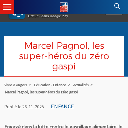
×
Angers.fr : Retour à l'accueil
AF
Vivre à Angers
VOIR
Ville d'Angers
Gratuit - dans Google Play
Marcel Pagnol, les
super-héros du zéro
gaspi
Vivre à Angers
Education - Enfance
Actualités
Marcel Pagnol, les super-héros du zéro gaspi
ENFANCE
Publié le 26-11-2025
Engagé dans la lutte contre le gaspillage alimentaire, le