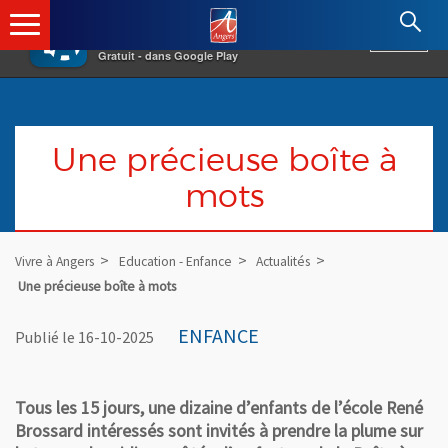
×
Angers.fr : Retour à l'accueil
AF
Vivre à Angers
VOIR
Ville d'Angers
Gratuit - dans Google Play
Une précieuse boîte à
mots
Vivre à Angers
Education - Enfance
Actualités
Une précieuse boîte à mots
ENFANCE
Publié le 16-10-2025
Tous les 15 jours, une dizaine d’enfants de l’école René
Brossard intéressés sont invités à prendre la plume sur