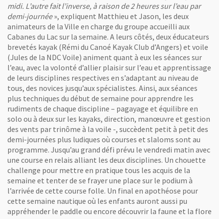
midi. L’autre fait l’inverse, à raison de 2 heures sur l’eau par
demi-journée
», expliquent Matthieu et Jason, les deux
animateurs de la Ville en charge du groupe accueilli aux
Cabanes du Lac sur la semaine. A leurs côtés, deux éducateurs
brevetés kayak (Rémi du Canoé Kayak Club d’Angers) et voile
(Jules de la NDC Voile) animent quant à eux les séances sur
l’eau, avec la volonté d’allier plaisir sur l’eau et apprentissage
de leurs disciplines respectives en s’adaptant au niveau de
tous, des novices jusqu’aux spécialistes. Ainsi, aux séances
plus techniques du début de semaine pour apprendre les
rudiments de chaque discipline – pagayage et équilibre en
solo ou à deux sur les kayaks, direction, manœuvre et gestion
des vents par trinôme à la voile -, succèdent petit à petit des
demi-journées plus ludiques où courses et slaloms sont au
programme. Jusqu’au grand défi prévu le vendredi matin avec
une course en relais alliant les deux disciplines. Un chouette
challenge pour mettre en pratique tous les acquis de la
semaine et tenter de se frayer une place sur le podium à
l’arrivée de cette course folle. Un final en apothéose pour
cette semaine nautique où les enfants auront aussi pu
appréhender le paddle ou encore découvrir la faune et la flore