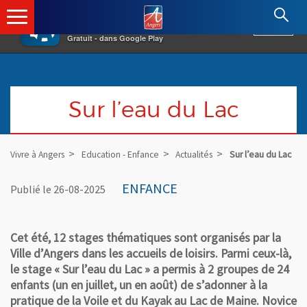
×
Angers.fr : Retour à l'accueil
AF
Vivre à Angers
VOIR
Ville d'Angers
Gratuit - dans Google Play
Sur l’eau du Lac
Vivre à Angers
Education - Enfance
Actualités
Sur l’eau du Lac
ENFANCE
Publié le 26-08-2025
Cet été, 12 stages thématiques sont organisés par la
Ville d’Angers dans les accueils de loisirs. Parmi ceux-là,
le stage « Sur l’eau du Lac » a permis à 2 groupes de 24
enfants (un en juillet, un en août) de s’adonner à la
pratique de la Voile et du Kayak au Lac de Maine. Novice