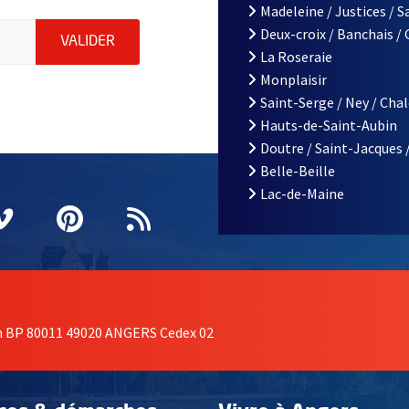
Madeleine / Justices / 
à Angers, indiquez votre email (champ obligatoire)
Deux-croix / Banchais /
ENVOYER MA DEMANDE D'INSCRIPTION À LA L
VALIDER
La Roseraie
Monplaisir
Saint-Serge / Ney / Cha
Hauts-de-Saint-Aubin
Doutre / Saint-Jacques 
Belle-Beille
Lac-de-Maine
nêtre
elle fenêtre
e nouvelle fenêtre
agram
vre une nouvelle fenêtre
Vimeo
, Ouvre une nouvelle fenêtre
Pinterest
, Ouvre une nouvelle fenêtre
Flux RSS
on BP 80011 49020 ANGERS Cedex 02