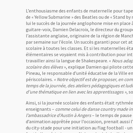
L’enthousiasme des enfants de maternelle pour tape
de « Yellow Submarine » des Beatles ou de « Stand by
lui le succès de la journée anglophone mise en place à 
guitare-voix, Damien Delacroix, le directeur du groupe
l’assistante anglaise, originaire de la région de Manch
par semaine sur l’école. Un succès garanti pour cet a
scolaire à toutes les classes. Et si les maternelles ét
élémentaires se voyaient mis à contribution pour inte
travailler ainsi la langue de Shakespeare. «
Nous adapt
scolaire des élèves
», explique Damien qui pilote cett
Pineau, le responsable d’unité éducative de la Ville 
périscolaires.
« Notre objectif est de proposer, en com
temps de la journée, des ateliers pédagogiques et lud
d’une thématique en lien avec les apprentissages »
, s
Ainsi, si la journée scolaire des enfants était rythmée
enseignants –
comme celui de danse country made in
l’ambassadrice d’Austin à Angers
– le temps de pause 
d’animation apprêtée pour l’occasion, prenait aussi 
du city-stade pour une initiation au flag football - u