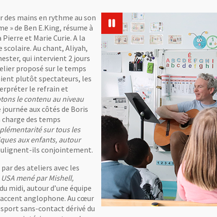
r des mains en rythme au son
 me » de Ben E.King, résume à
Pierre et Marie Curie. A la
 scolaire. Au chant, Aliyah,
ester, qui intervient 2 jours
telier proposé sur le temps
aient plutôt spectateurs, les
rpréter le refrain et
ons le contenu au niveau
e journée aux côtés de Boris
en charge des temps
plémentarité sur tous les
iques aux enfants, autour
oulignent-ils conjointement.
 par des ateliers avec les
 USA mené par Mishell,
du midi, autour d’une équipe
l’accent anglophone. Au cœur
n sport sans-contact dérivé du