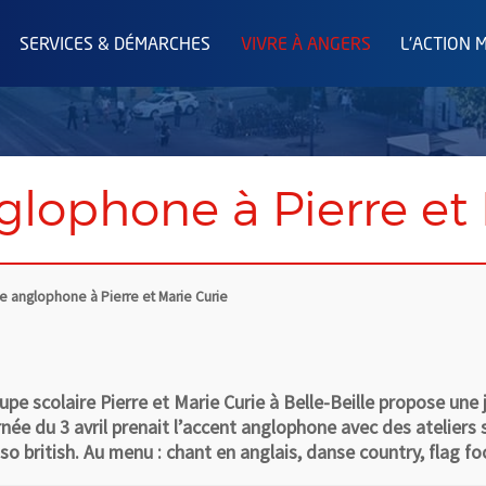
SERVICES & DÉMARCHES
VIVRE À ANGERS
L'ACTION 
lophone à Pierre et 
e anglophone à Pierre et Marie Curie
upe scolaire Pierre et Marie Curie à Belle-Beille propose une
urnée du 3 avril prenait l’accent anglophone avec des atelier
o british. Au menu : chant en anglais, danse country, flag foo