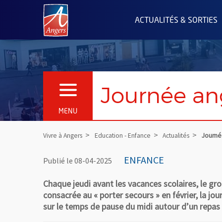
Angers.fr : Retour à l'accueil
ACTUALITÉS & SORTIES
Journée ang
OUVRIR LE MENU
MENU
Vivre à Angers
Education - Enfance
Actualités
Journé
ENFANCE
Publié le 08-04-2025
Chaque jeudi avant les vacances scolaires, le gro
consacrée au « porter secours » en février, la jo
sur le temps de pause du midi autour d’un repas s