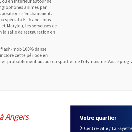
, ou en intérieur autour de
 anglophones animés par
opositions s’enchainaient.
u spécial « Fish and chips
 et Marylou, les serveuses de
 la salle de restauration en
un flash-mob 100% danse
r clore cette période en
uillet probablement autour du sport et de l’olympisme. Vaste pro
 à Angers
Votre quartier
Centre-ville / La Fayette