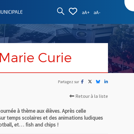
AFFICHER LA ZON
AFFICHER LA L
Augmenter la taille d
Réduire la taille
aA+
aA-
MUNICIPALE
Marie Curie
Facebook
, Ouvre une nouvelle fenêtre
Twitter
, Ouvre une nouvelle fe
Bluesky
, Ouvre une nouvell
LinkedIn
, Ouvre une no
Partagez sur
Retour à la liste
 journée à thème aux élèves. Après celle
s sur temps scolaires et des animations ludiques
tball, et… fish and chips !