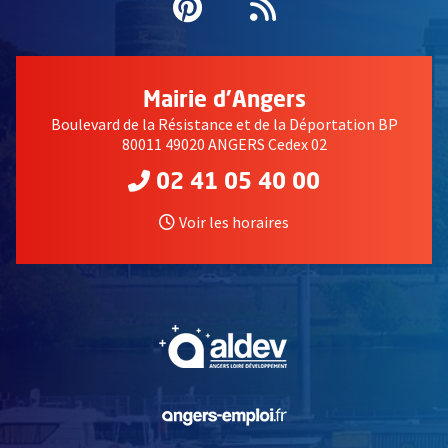
Pinterest
, Ouvre une nouvell
Flux RSS
Mairie d'Angers
Boulevard de la Résistance et de la Déportation BP
80011 49020 ANGERS Cedex 02
02 41 05 40 00
Voir les horaires
, Ouvre une nouvelle fe
es premières missions pour chaque équipe
, Ouvre une nouvelle fe