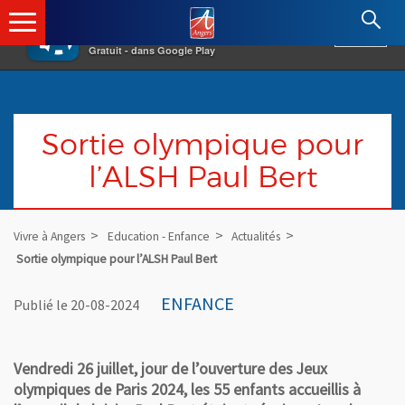
×
Angers.fr : Retour à l'accueil
AF
Vivre à Angers
VOIR
Ville d'Angers
Gratuit - dans Google Play
Sortie olympique pour
l’ALSH Paul Bert
Vivre à Angers
Education - Enfance
Actualités
Sortie olympique pour l’ALSH Paul Bert
ENFANCE
Publié le 20-08-2024
Vendredi 26 juillet, jour de l’ouverture des Jeux
olympiques de Paris 2024, les 55 enfants accueillis à