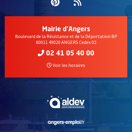
Pinterest
, Ouvre une nouvell
Flux RSS
 le groupe pendant les répétitions
Mairie d'Angers
Boulevard de la Résistance et de la Déportation BP
80011 49020 ANGERS Cedex 02
02 41 05 40 00
Voir les horaires
, Ouvre une nouvelle fe
, Ouvre une nouvelle fe