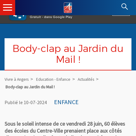
×
Angers.fr : Retour à l'accueil
AF
Vivre à Angers
VOIR
Ville d'Angers
Gratuit - dans Google Play
Body-clap au Jardin du
Mail !
Vivre à Angers
Education - Enfance
Actualités
Body-clap au Jardin du Mail !
ENFANCE
Publié le 10-07-2024
Sous le soleil intense de ce vendredi 28 juin, 60 élèves
des écoles du Centre-Ville prenaient place aux côtés