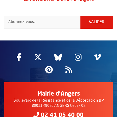
Pour vous inscrire à la lettre d'information Grandir à Angers, i
ENVOY
VALIDER
65510
Facebook
, Ouvre une nouvelle fenêtre
Twitter
, Ouvre une nouvelle fe
Bluesky
, Ouvre une nouv
Instagram
, Ouvre un
Vime
, Ouv
Pinterest
, Ouvre une nouvell
Flux RSS
Mairie d'Angers
Boulevard de la Résistance et de la Déportation BP
80011 49020 ANGERS Cedex 02
02 41 05 40 00