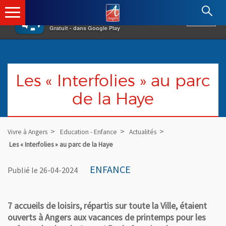
×
Angers.fr : Retour à l'accueil
AF
Vivre à Angers
VOIR
Ville d'Angers
Gratuit - dans Google Play
Les « Interfolies » au parc
de la Haye
Vivre à Angers
Education - Enfance
Actualités
Les « Interfolies » au parc de la Haye
ENFANCE
Publié le 26-04-2024
7 accueils de loisirs, répartis sur toute la Ville, étaient
ouverts à Angers aux vacances de printemps pour les