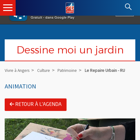
×
Angers.fr : Retour à l'accueil
AF
Vivre à Angers
VOIR
Ville d'Angers
Gratuit - dans Google Play
Dessine moi un jardin
Vivre à Angers
Culture
Patrimoine
Le Repaire Urbain - RU
ANIMATION
RETOUR À L'AGENDA