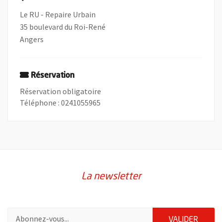
Le RU - Repaire Urbain
35 boulevard du Roi-René
Angers
Réservation
Réservation obligatoire
Téléphone : 0241055965
La newsletter
Pour vous inscrire à la lettre d'information de la ville d'Angers
ENVOY
VALIDER