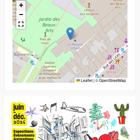
+
−
Leaflet
|
©
OpenStreetMap