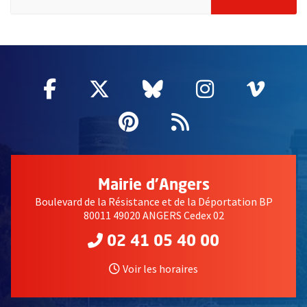
61086
Facebook
, Ouvre une nouvelle fenêtre
Twitter
, Ouvre une nouvelle fe
Bluesky
, Ouvre une nouv
Instagram
, Ouvre un
Vime
, Ouv
Pinterest
, Ouvre une nouvell
Flux RSS
Mairie d'Angers
Boulevard de la Résistance et de la Déportation BP
80011 49020 ANGERS Cedex 02
02 41 05 40 00
Voir les horaires