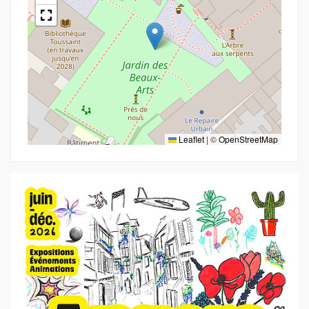
Leaflet
|
©
OpenStreetMap