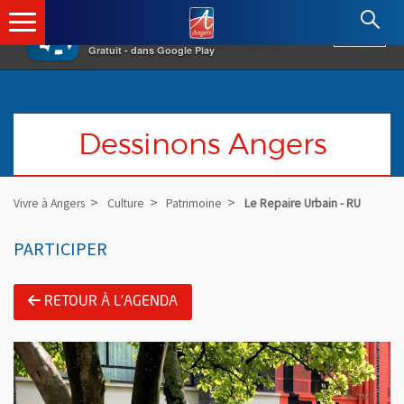
×
Angers.fr : Retour à l'accueil
AF
Vivre à Angers
VOIR
Ville d'Angers
Gratuit - dans Google Play
Dessinons Angers
Vivre à Angers
Culture
Patrimoine
Le Repaire Urbain - RU
PARTICIPER
RETOUR À L'AGENDA