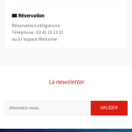
Réservation
Réservation obligatoire
Téléphone : 02 41 23 13 31
ou à l'espace Welcome
La newsletter
Pour vous inscrire à la lettre d'information de la ville d'Angers
ENVOY
VALIDER
61902