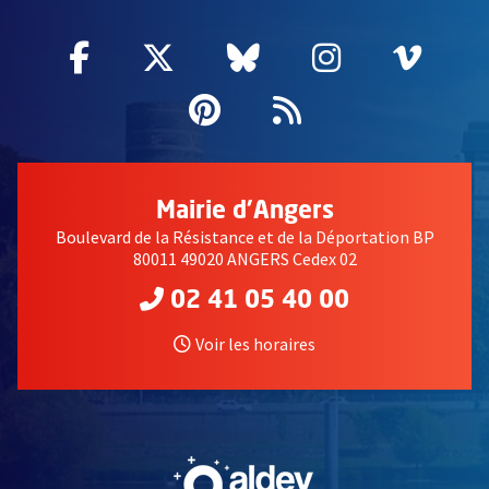
Facebook
, Ouvre une nouvelle fenêtre
Twitter
, Ouvre une nouvelle fe
Bluesky
, Ouvre une nouv
Instagram
, Ouvre un
Vime
, Ouv
Pinterest
, Ouvre une nouvell
Flux RSS
Mairie d'Angers
Boulevard de la Résistance et de la Déportation BP
80011 49020 ANGERS Cedex 02
02 41 05 40 00
Voir les horaires
, Ouvre une nouvelle fe