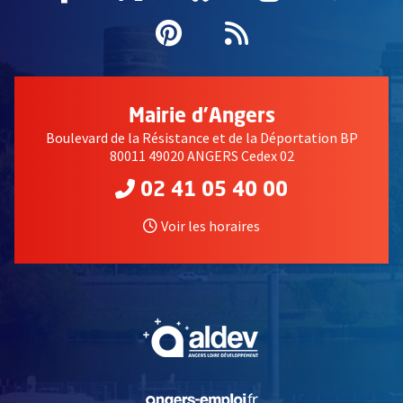
Pinterest
, Ouvre une nouvell
Flux RSS
Mairie d'Angers
Boulevard de la Résistance et de la Déportation BP
80011 49020 ANGERS Cedex 02
02 41 05 40 00
Voir les horaires
, Ouvre une nouvelle fe
, Ouvre une nouvelle fe