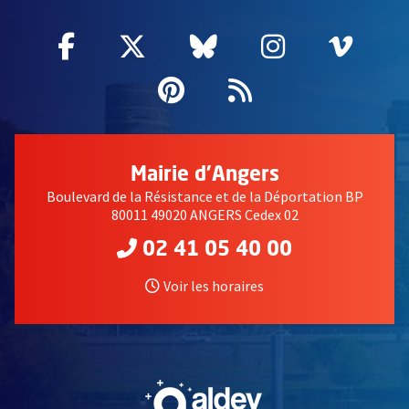
Facebook
, Ouvre une nouvelle fenêtre
Twitter
, Ouvre une nouvelle fe
Bluesky
, Ouvre une nouv
Instagram
, Ouvre un
Vime
, Ouv
Pinterest
, Ouvre une nouvell
Flux RSS
Mairie d'Angers
Boulevard de la Résistance et de la Déportation BP
80011 49020 ANGERS Cedex 02
02 41 05 40 00
Voir les horaires
, Ouvre une nouvelle fe