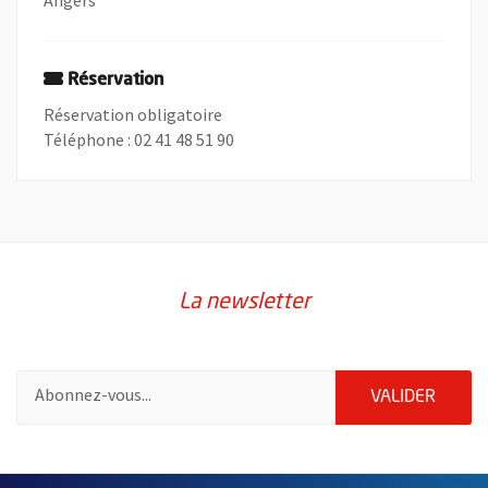
Réservation
Réservation obligatoire
Téléphone : 02 41 48 51 90
La newsletter
Pour vous inscrire à la lettre d'information de la ville d'Angers
ENVOY
VALIDER
61902