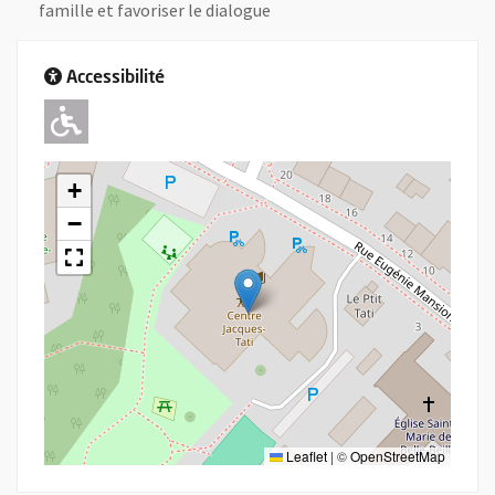
famille et favoriser le dialogue
Accessibilité
Adapté pour l'handicap Moteur
+
−
Leaflet
|
©
OpenStreetMap