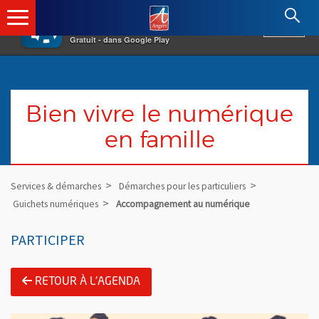
×
Angers.fr : Retour à l'accueil
AF
Vivre à Angers
VOIR
Ville d'Angers
Gratuit - dans Google Play
Bien vivre le numérique
en famille
Services & démarches
Démarches pour les particuliers
Guichets numériques
Accompagnement au numérique
PARTICIPER
RETOUR À L'AGENDA