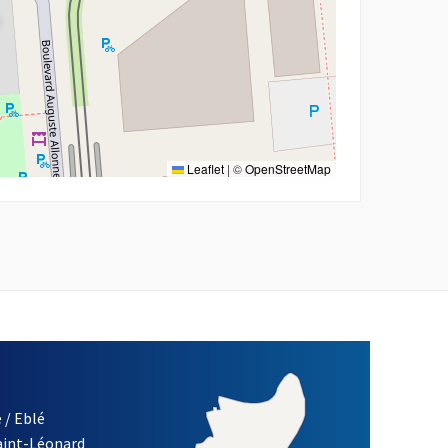
Leaflet
|
©
OpenStreetMap
 / Eblé
Saint-Léonard