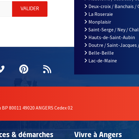
le d'Angers, indiquez votre email (champ obligatoire)
Deux-croix / Banchais /
ENVOYER MA DEMANDE D'INSCRIPTION À LA L
VALIDER
La Roseraie
Monplaisir
Saint-Serge / Ney / Cha
Hauts-de-Saint-Aubin
Doutre / Saint-Jacques 
Belle-Beille
Lac-de-Maine
nêtre
elle fenêtre
e nouvelle fenêtre
agram
vre une nouvelle fenêtre
Vimeo
, Ouvre une nouvelle fenêtre
Pinterest
, Ouvre une nouvelle fenêtre
Flux RSS
on BP 80011 49020 ANGERS Cedex 02
ices & démarches
Vivre à Angers