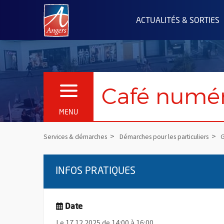
Angers.fr : Retour à l'accueil
ACTUALITÉS & SORTIES
Café numé
OUVRIR LE MENU
MENU
Services & démarches
Démarches pour les particuliers
G
INFOS PRATIQUES
Date
Le 17.12.2025 de 14:00 à 16:00