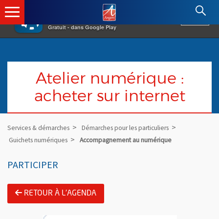
×
Angers.fr : Retour à l'accueil
AF
Vivre à Angers
VOIR
Ville d'Angers
Gratuit - dans Google Play
Atelier numérique :
acheter sur internet
Services & démarches
Démarches pour les particuliers
Guichets numériques
Accompagnement au numérique
PARTICIPER
RETOUR À L'AGENDA