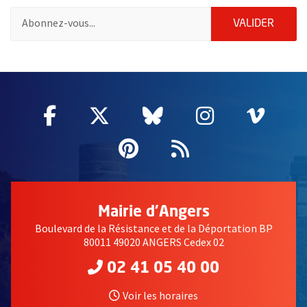
Pour vous inscrire à la lettre d'information de la ville d'Angers
ENVOY
VALIDER
61902
Facebook
, Ouvre une nouvelle fenêtre
Twitter
, Ouvre une nouvelle fe
Bluesky
, Ouvre une nouv
Instagram
, Ouvre un
Vime
, Ouv
Pinterest
, Ouvre une nouvell
Flux RSS
Mairie d'Angers
Boulevard de la Résistance et de la Déportation BP
80011 49020 ANGERS Cedex 02
02 41 05 40 00
Voir les horaires