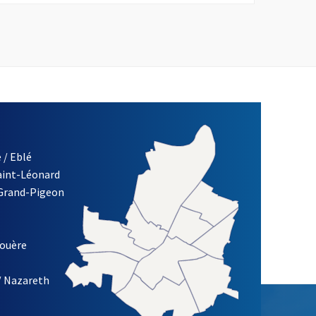
 / Eblé
Saint-Léonard
 Grand-Pigeon
ETTRE D'INFORMATION DE LA VILLE D'ANGERS
louère
/ Nazareth