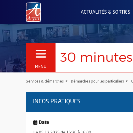
Angers.fr : Retour à l'accueil
ACTUALITÉS & SORTIES
30 minute
OUVRIR LE MENU
MENU
Services & démarches
Démarches pour les particuliers
G
INFOS PRATIQUES
Date
Le 05.12.2025 de 15:30 à 16:00