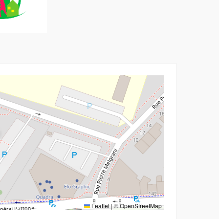
Leaflet
|
©
OpenStreetMap