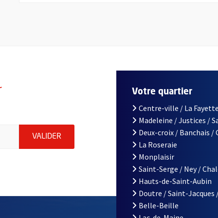
r
Votre quartier
Centre-ville / La Fayette
Madeleine / Justices / 
le d'Angers, indiquez votre email (champ obligatoire)
Deux-croix / Banchais /
ENVOYER MA DEMANDE D'INSCRIPTION À LA L
VALIDER
La Roseraie
Monplaisir
Saint-Serge / Ney / Cha
Hauts-de-Saint-Aubin
Doutre / Saint-Jacques 
Belle-Beille
Lac-de-Maine