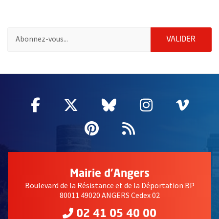
Pour vous inscrire à la lettre d'information de la ville d'Angers
ENVOY
VALIDER
61902
Facebook
, Ouvre une nouvelle fenêtre
Twitter
, Ouvre une nouvelle fe
Bluesky
, Ouvre une nouv
Instagram
, Ouvre un
Vime
, Ouv
Pinterest
, Ouvre une nouvell
Flux RSS
Mairie d'Angers
Boulevard de la Résistance et de la Déportation BP
80011 49020 ANGERS Cedex 02
02 41 05 40 00