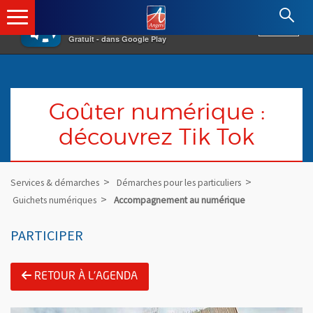
×
Angers.fr : Retour à l'accueil
AF
Vivre à Angers
VOIR
Ville d'Angers
Gratuit - dans Google Play
Goûter numérique :
découvrez Tik Tok
Services & démarches
Démarches pour les particuliers
Guichets numériques
Accompagnement au numérique
PARTICIPER
RETOUR À L'AGENDA