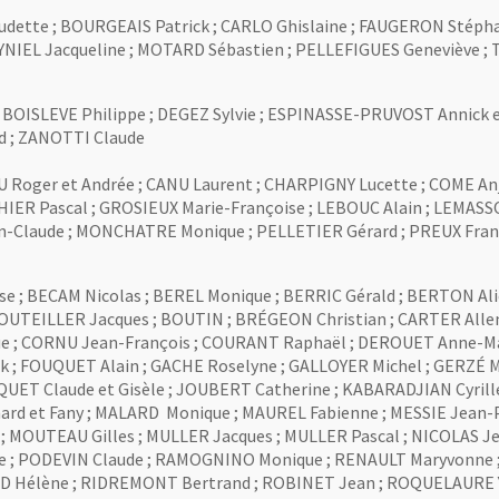
audette ; BOURGEAIS Patrick ; CARLO Ghislaine ; FAUGERON Stéph
EYNIEL Jacqueline ; MOTARD Sébastien ; PELLEFIGUES Geneviève ; 
BOISLEVE Philippe ; DEGEZ Sylvie ; ESPINASSE-PRUVOST Annick e
rd ; ZANOTTI Claude
Roger et Andrée ; CANU Laurent ; CHARPIGNY Lucette ; COME Anj
THIER Pascal ; GROSIEUX Marie-Françoise ; LEBOUC Alain ; LEMAS
-Claude ; MONCHATRE Monique ; PELLETIER Gérard ; PREUX Franç
e ; BECAM Nicolas ; BEREL Monique ; BERRIC Gérald ; BERTON Alice
UTEILLER Jacques ; BOUTIN ; BRÉGEON Christian ; CARTER Allen 
 ; CORNU Jean-François ; COURANT Raphaël ; DEROUET Anne-Mari
k ; FOUQUET Alain ; GACHE Roselyne ; GALLOYER Michel ; GERZÉ M
ET Claude et Gisèle ; JOUBERT Catherine ; KABARADJIAN Cyrille e
d et Fany ; MALARD Monique ; MAUREL Fabienne ; MESSIE Jean-P
 MOUTEAU Gilles ; MULLER Jacques ; MULLER Pascal ; NICOLAS Jea
èle ; PODEVIN Claude ; RAMOGNINO Monique ; RENAULT Maryvonne
RD Hélène ; RIDREMONT Bertrand ; ROBINET Jean ; ROQUELAURE Yv