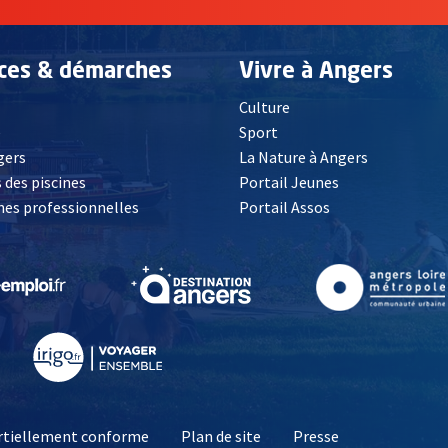
ices & démarches
Vivre à Angers
Culture
é
Sport
, Ouvre une nouvelle fenêtre
gers
La Nature à Angers
 des piscines
Portail Jeunes
es professionnelles
Portail Assos
lle fenêtre
, Ouvre une nouvelle fenêtre
, Ouvre une nouvelle fenêtre
, Ouvre une nouvelle fenêtre
, Ouvre une nouv
partiellement conforme
Plan de site
Presse