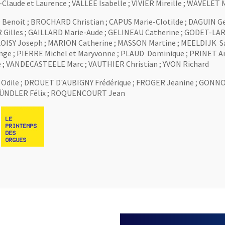
laude et Laurence ; VALLEE Isabelle ; VIVIER Mireille ; WAVELET 
noit ; BROCHARD Christian ; CAPUS Marie-Clotilde ; DAGUIN Geo
Gilles ; GAILLARD Marie-Aude ; GELINEAU Catherine ; GODET-LAR
OISY Joseph ; MARION Catherine ; MASSON Martine ; MEELDIJK Sa
e ; PIERRE Michel et Maryvonne ; PLAUD Dominique ; PRINET An
e ; VANDECASTEELE Marc ; VAUTHIER Christian ; YVON Richard
Odile ; DROUET D'AUBIGNY Frédérique ; FROGER Jeanine ; GONNON
 MÜNDLER Félix ; ROQUENCOURT Jean