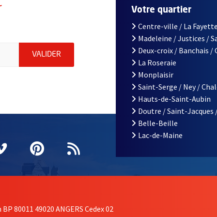
r
Votre quartier
Centre-ville / La Fayette
Madeleine / Justices / 
le d'Angers, indiquez votre email (champ obligatoire)
Deux-croix / Banchais /
ENVOYER MA DEMANDE D'INSCRIPTION À LA L
VALIDER
La Roseraie
Monplaisir
Saint-Serge / Ney / Cha
Hauts-de-Saint-Aubin
Doutre / Saint-Jacques 
Belle-Beille
Lac-de-Maine
nêtre
elle fenêtre
e nouvelle fenêtre
agram
vre une nouvelle fenêtre
Vimeo
, Ouvre une nouvelle fenêtre
Pinterest
, Ouvre une nouvelle fenêtre
Flux RSS
on BP 80011 49020 ANGERS Cedex 02