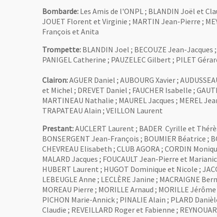
Bombarde:
Les Amis de l'ONPL ; BLANDIN Joël et Cl
JOUET Florent et Virginie ; MARTIN Jean-Pierre ; M
François et Anita
Trompette:
BLANDIN Joel ; BECOUZE Jean-Jacques ; 
PANIGEL Catherine ; PAUZELEC Gilbert ; PILET Géra
Clairon:
AGUER Daniel ; AUBOURG Xavier ; AUDUSSEAU 
et Michel ; DREVET Daniel ; FAUCHER Isabelle ; GAU
MARTINEAU Nathalie ; MAUREL Jacques ; MEREL Jean
TRAPATEAU Alain ; VEILLON Laurent
Prestant:
AUCLERT Laurent ; BADER Cyrille et Thérès
BONSERGENT Jean-François ; BOUMIER Béatrice ; BO
CHEVREAU Elisabeth ; CLUB AGORA ; CORDIN Monique
MALARD Jacques ; FOUCAULT Jean-Pierre et Marianic
HUBERT Laurent ; HUGOT Dominique et Nicole ; JACQU
LEBEUGLE Anne ; LECLÈRE Janine ; MACRAIGNE Bernar
MOREAU Pierre ; MORILLE Arnaud ; MORILLE Jérôme ;
PICHON Marie-Annick ; PINALIE Alain ; PLARD Dani
Claudie ; REVEILLARD Roger et Fabienne ; REYNOUA