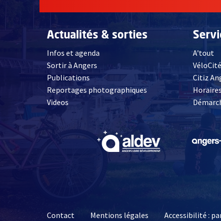
Actualités & sorties
Serv
Infos et agenda
A'tout
Sortir à Angers
VéloCit
Publications
Citiz An
Reportages photographiques
Horaires
, Ouvre une nouvelle fenêtre
Videos
Démarch
, Ouvre une nouve
Contact
Mentions légales
Accessibilité : 