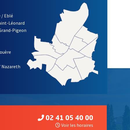
 / Eblé
Saint-Léonard
 Grand-Pigeon
ETTRE D'INFORMATION DE LA VILLE D'ANGERS
louère
/ Nazareth
02 41 05 40 00
Voir les horaires