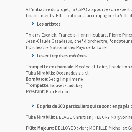
A l’initiative du projet, la CSPO a apporté son experti
financements. Elle continue à accompagner la Ville 
Les artistes
Thierry Escaich, François-Henri Houbart, Pierre Pinc
Jean-Claude Casadesus, chef d'orchestre, fondateur et
l'Orchestre National des Pays de la Loire
Les entreprises mécènes
Trompette en chamade:
Mécène et Loire, Fondation 
Tuba Mirabilis:
Oceanedas s.a.r.l.
Bombarde:
Setig Imprimerie
Trompette:
Bouvet-Ladubay
Prestant:
Bon Betend
Et près de 200 particuliers qui se sont engagés 
Tuba Mirabilis:
DELAGE Christian ; FLEURY Maryvonne
Flûte Majeure:
DELLOYE Xavier ; MORILLE Michel et G