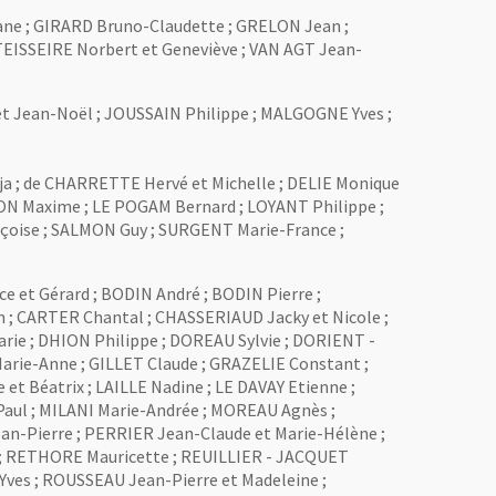
ane ; GIRARD Bruno-Claudette ; GRELON Jean ;
TEISSEIRE Norbert et Geneviève ; VAN AGT Jean-
t Jean-Noël ; JOUSSAIN Philippe ; MALGOGNE Yves ;
a ; de CHARRETTE Hervé et Michelle ; DELIE Monique
SON Maxime ; LE POGAM Bernard ; LOYANT Philippe ;
oise ; SALMON Guy ; SURGENT Marie-France ;
 et Gérard ; BODIN André ; BODIN Pierre ;
; CARTER Chantal ; CHASSERIAUD Jacky et Nicole ;
e ; DHION Philippe ; DOREAU Sylvie ; DORIENT -
arie-Anne ; GILLET Claude ; GRAZELIE Constant ;
t Béatrix ; LAILLE Nadine ; LE DAVAY Etienne ;
aul ; MILANI Marie-Andrée ; MOREAU Agnès ;
n-Pierre ; PERRIER Jean-Claude et Marie-Hélène ;
 ; RETHORE Mauricette ; REUILLIER - JACQUET
es ; ROUSSEAU Jean-Pierre et Madeleine ;