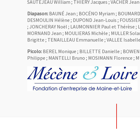
SAUTEJEAU William ; THIERY Jacques ; VACHER Jean-C
Diapason:
BAUNÉ Jean ; BOCÉNO Myriam ; BOUMARD Be
DESMOULIN Hélène ; DUPOND Jean-Louis ; FOUSSIER 
; JONCHERAY Noël ; LAUMONNIER Paul et Thérèse ; L
MORNAND Jean ; MOULIERAS Michèle ; MULLER Solang
Brigitte ; TENAILLEAU Emmanuelle ; VALLEE Isabell
Picolo:
BEREL Monique ; BILLETTE Danielle ; BOWEN 
Philippe ; MANTELLI Bruno ; MOSIMANN Florence ;