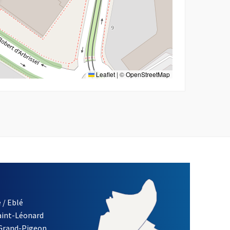
Leaflet
|
©
OpenStreetMap
 / Eblé
Saint-Léonard
 Grand-Pigeon