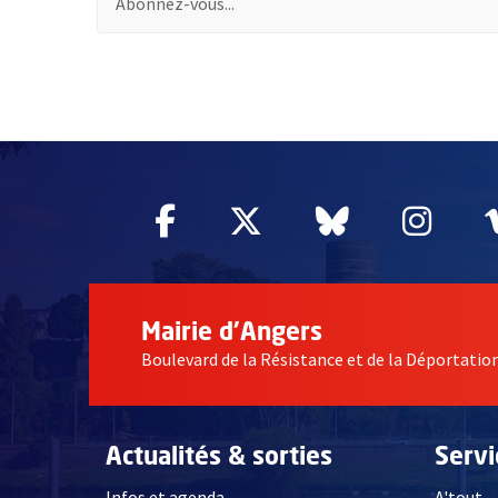
61549
Facebook
, Ouvre une nouvelle fe
Twitter
, Ouvre une nouv
Bluesky
, Ouvre un
Inst
, Ou
Mairie d'Angers
Boulevard de la Résistance et de la Déportati
Actualités & sorties
Serv
Infos et agenda
A'tout