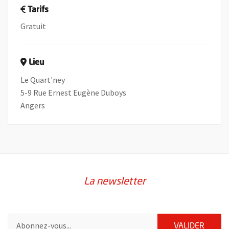
Tarifs
Gratuit
Lieu
Le Quart'ney
5-9 Rue Ernest Eugène Duboys
Angers
La newsletter
Pour vous inscrire à la lettre d'information de la ville d'Angers
ENVOY
VALIDER