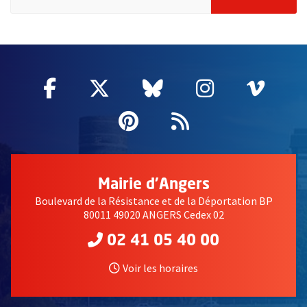
61549
Facebook
, Ouvre une nouvelle fenêtre
Twitter
, Ouvre une nouvelle fe
Bluesky
, Ouvre une nouv
Instagram
, Ouvre un
Vime
, Ouv
Pinterest
, Ouvre une nouvell
Flux RSS
Mairie d'Angers
Boulevard de la Résistance et de la Déportation BP
80011 49020 ANGERS Cedex 02
02 41 05 40 00
Voir les horaires