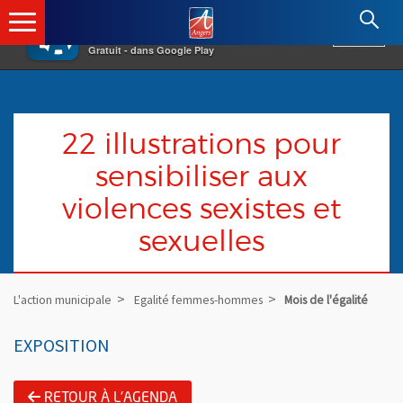
×
Angers.fr : Retour à l'accueil
AF
Vivre à Angers
VOIR
Ville d'Angers
Gratuit - dans Google Play
22 illustrations pour
sensibiliser aux
violences sexistes et
sexuelles
L'action municipale
Egalité femmes-hommes
Mois de l'égalité
EXPOSITION
RETOUR À L'AGENDA