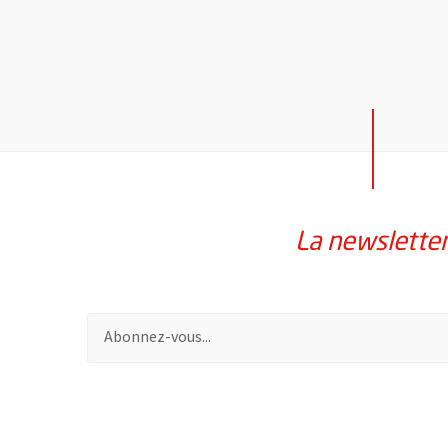
La newslette
Pour vous inscrire à la lettre d'information de la vil
61549