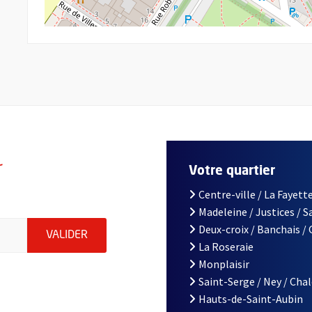
r
Votre quartier
Centre-ville / La Fayette
Madeleine / Justices / 
le d'Angers, indiquez votre email (champ obligatoire)
Deux-croix / Banchais /
ENVOYER MA DEMANDE D'INSCRIPTION À LA L
VALIDER
La Roseraie
Monplaisir
Saint-Serge / Ney / Cha
Hauts-de-Saint-Aubin