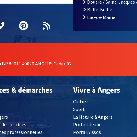
Doutre / Saint-Jacques 
Belle-Beille
Lac-de-Maine
nêtre
elle fenêtre
e nouvelle fenêtre
agram
vre une nouvelle fenêtre
Vimeo
, Ouvre une nouvelle fenêtre
Pinterest
, Ouvre une nouvelle fenêtre
Flux RSS
on BP 80011 49020 ANGERS Cedex 02
ices & démarches
Vivre à Angers
Culture
é
Sport
, Ouvre une nouvelle fenêtre
gers
La Nature à Angers
 des piscines
Portail Jeunes
es professionnelles
Portail Assos