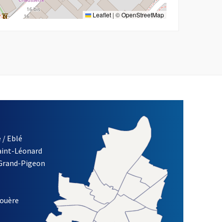
Leaflet
|
©
OpenStreetMap
 / Eblé
Saint-Léonard
 Grand-Pigeon
ETTRE D'INFORMATION DE LA VILLE D'ANGERS
louère