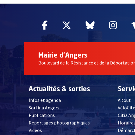
Facebook
, Ouvre une nouvelle fe
Twitter
, Ouvre une nouv
Bluesky
, Ouvre un
Inst
, Ou
Mairie d'Angers
Boulevard de la Résistance et de la Déportati
Actualités & sorties
Serv
Infos et agenda
A'tout
Sortir à Angers
VéloCit
Publications
Citiz An
Reportages photographiques
Horaires
, Ouvre une nouvelle fenêtre
Videos
Démarch