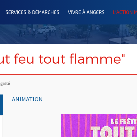
SERVICES & DÉMARCHES
VIVRE À ANGERS
L'ACTION 
out feu tout flamme"
égalité
ANIMATION