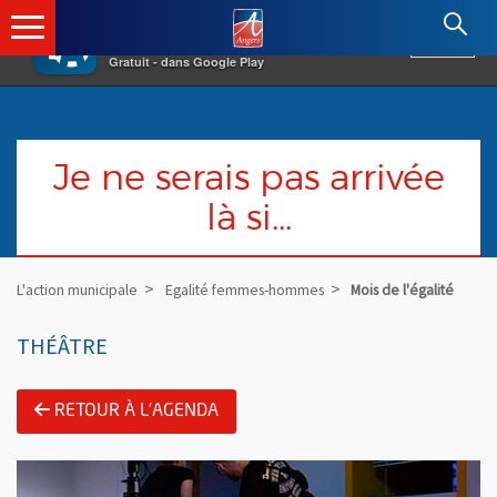
×
Angers.fr : Retour à l'accueil
AF
Vivre à Angers
VOIR
Ville d'Angers
Gratuit - dans Google Play
Je ne serais pas arrivée
là si...
L'action municipale
Egalité femmes-hommes
Mois de l'égalité
THÉÂTRE
RETOUR À L'AGENDA