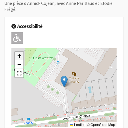
Une pièce d'Annick Cojean, avec Anne Parillaud et Elodie
Frégé.
Accessibilité
Adapté pour l'handicap Moteur
+
−
Leaflet
|
©
OpenStreetMap