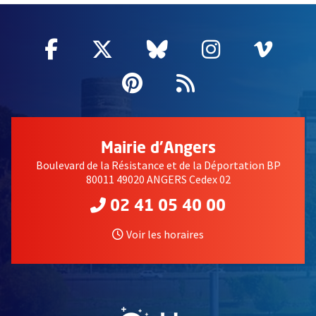
Facebook
, Ouvre une nouvelle fenêtre
Twitter
, Ouvre une nouvelle fe
Bluesky
, Ouvre une nouv
Instagram
, Ouvre un
Vime
, Ouv
Pinterest
, Ouvre une nouvell
Flux RSS
Mairie d'Angers
Boulevard de la Résistance et de la Déportation BP
80011 49020 ANGERS Cedex 02
02 41 05 40 00
Voir les horaires
, Ouvre une nouvelle fe