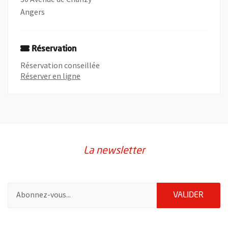
Angers
Réservation
Réservation conseillée
, Ouvre une nouvelle fenêtre
Réserver en ligne
La newsletter
Pour vous inscrire à la lettre d'information de la ville d'Angers
ENVOY
VALIDER
61549