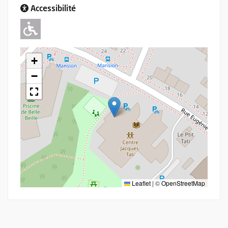
Accessibilité
Adapté pour l'handicap Moteur
+
−
Leaflet
|
©
OpenStreetMap