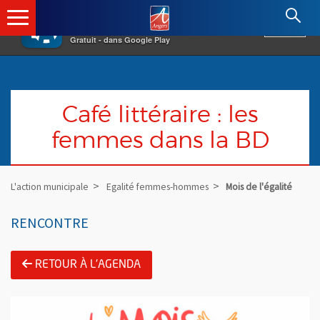
×
Angers.fr : Retour à l'accueil
AF
Vivre à Angers
VOIR
Ville d'Angers
Gratuit - dans Google Play
Café littéraire : les
femmes dans la BD
L'action municipale
Egalité femmes-hommes
Mois de l'égalité
RENCONTRE
RETOUR À L'AGENDA