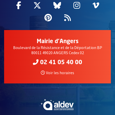
Facebook
, Ouvre une nouvelle fenêtre
Twitter
, Ouvre une nouvelle fe
Bluesky
, Ouvre une nouv
Instagram
, Ouvre un
Vime
, Ouv
Pinterest
, Ouvre une nouvell
Flux RSS
Mairie d'Angers
Boulevard de la Résistance et de la Déportation BP
80011 49020 ANGERS Cedex 02
02 41 05 40 00
Voir les horaires
, Ouvre une nouvelle fe