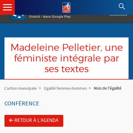
×
Angers.fr : Retour à l'accueil
AF
Vivre à Angers
VOIR
Ville d'Angers
Gratuit - dans Google Play
Madeleine Pelletier, une
féministe intégrale par
ses textes
L'action municipale
Egalité femmes-hommes
Mois de l'égalité
CONFÉRENCE
RETOUR À L'AGENDA