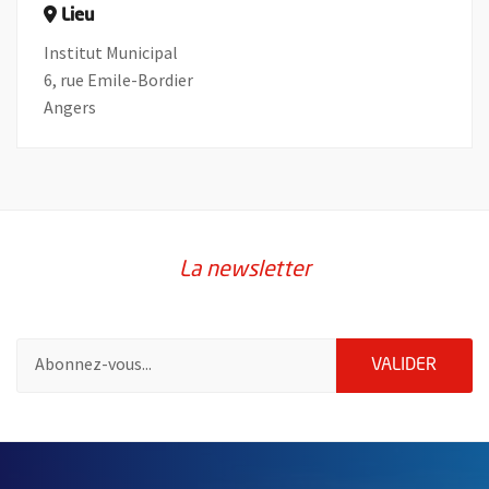
Lieu
Institut Municipal
6, rue Emile-Bordier
Angers
La newsletter
Pour vous inscrire à la lettre d'information de la ville d'Angers
ENVOY
VALIDER
61549