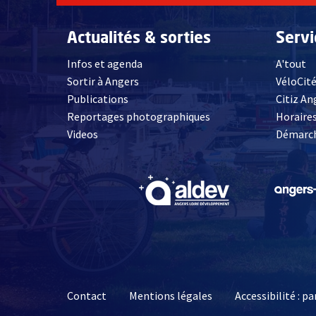
Actualités & sorties
Serv
Infos et agenda
A'tout
Sortir à Angers
VéloCit
Publications
Citiz An
Reportages photographiques
Horaires
, Ouvre une nouvelle fenêtre
Videos
Démarch
, Ouvre une nouve
Contact
Mentions légales
Accessibilité : 