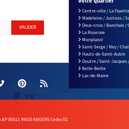
r
Votre quartier
Centre-ville / La Fayette
Madeleine / Justices / 
le d'Angers, indiquez votre email (champ obligatoire)
Deux-croix / Banchais /
ENVOYER MA DEMANDE D'INSCRIPTION À LA L
VALIDER
La Roseraie
Monplaisir
Saint-Serge / Ney / Cha
Hauts-de-Saint-Aubin
Doutre / Saint-Jacques 
Belle-Beille
Lac-de-Maine
nêtre
elle fenêtre
e nouvelle fenêtre
agram
vre une nouvelle fenêtre
Vimeo
, Ouvre une nouvelle fenêtre
Pinterest
, Ouvre une nouvelle fenêtre
Flux RSS
on BP 80011 49020 ANGERS Cedex 02