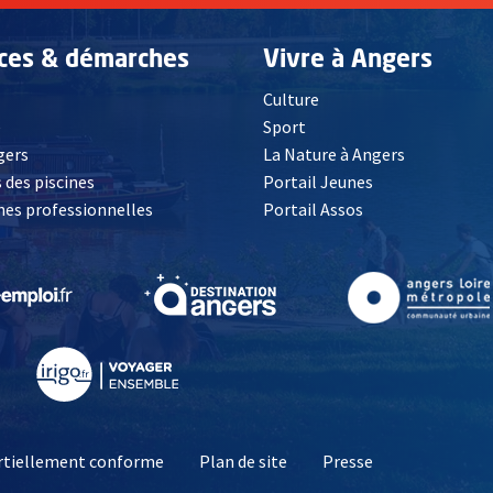
ices & démarches
Vivre à Angers
Culture
é
Sport
, Ouvre une nouvelle fenêtre
gers
La Nature à Angers
 des piscines
Portail Jeunes
es professionnelles
Portail Assos
lle fenêtre
, Ouvre une nouvelle fenêtre
, Ouvre une nouvelle fenêtre
, Ouvre une nouvelle fenêtre
, Ouvre une nouv
partiellement conforme
Plan de site
Presse