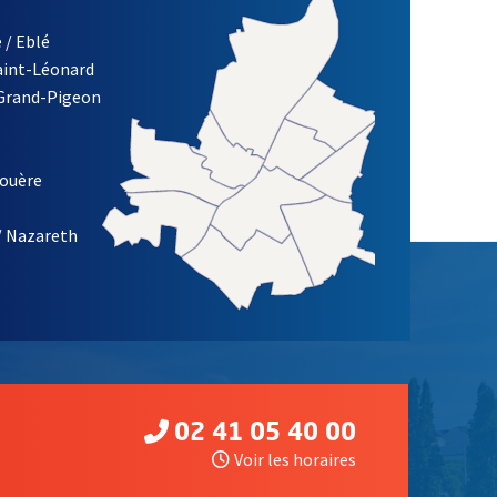
 / Eblé
Saint-Léonard
 Grand-Pigeon
ETTRE D'INFORMATION DE LA VILLE D'ANGERS
louère
/ Nazareth
02 41 05 40 00
Voir les horaires