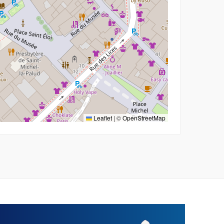
Leaflet
|
©
OpenStreetMap