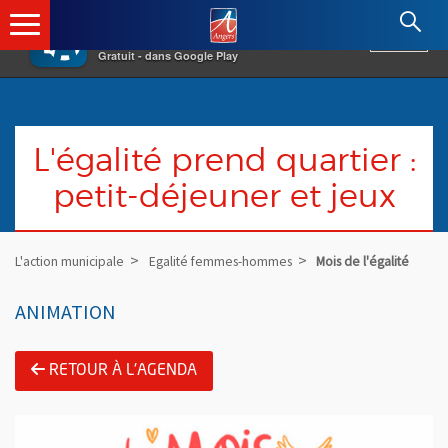
×
Angers.fr : Retour à l'accueil
AF
Vivre à Angers
VOIR
Ville d'Angers
Gratuit - dans Google Play
L'égalité prend quartier :
petit-déjeuner et jeux
L'action municipale
Egalité femmes-hommes
Mois de l'égalité
ANIMATION
RETOUR À L'AGENDA