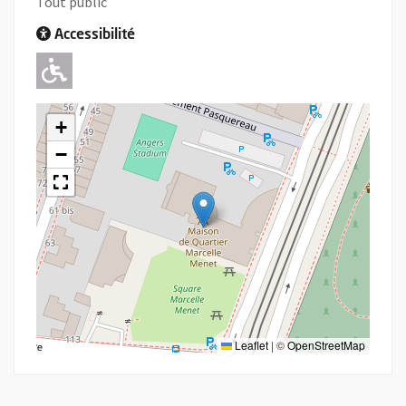
Tout public
Accessibilité
Adapté pour l'handicap Moteur
+
−
Leaflet
|
©
OpenStreetMap