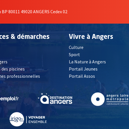
on BP 80011 49020 ANGERS Cedex 02
ices & démarches
Vivre à Angers
Culture
é
Sport
, Ouvre une nouvelle fenêtre
gers
La Nature à Angers
 des piscines
Portail Jeunes
es professionnelles
Portail Assos
lle fenêtre
, Ouvre une nouvelle fenêtre
, Ouvre une nouvelle fenêtre
, Ouvre une nouvelle fenêtre