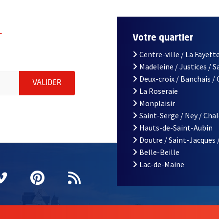
r
Votre quartier
Centre-ville / La Fayette
Madeleine / Justices / 
le d'Angers, indiquez votre email (champ obligatoire)
Deux-croix / Banchais /
ENVOYER MA DEMANDE D'INSCRIPTION À LA L
VALIDER
La Roseraie
Monplaisir
Saint-Serge / Ney / Cha
Hauts-de-Saint-Aubin
Doutre / Saint-Jacques 
Belle-Beille
Lac-de-Maine
nêtre
elle fenêtre
e nouvelle fenêtre
agram
vre une nouvelle fenêtre
Vimeo
, Ouvre une nouvelle fenêtre
Pinterest
, Ouvre une nouvelle fenêtre
Flux RSS