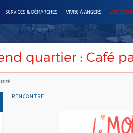
SERVICES & DÉMARCHES
VIVRE À ANGERS
L'ACTION 
rend quartier : Café p
égalité
RENCONTRE