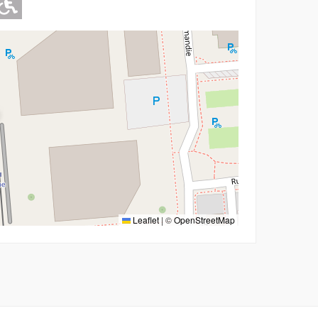
Adapté pour l'handicap Moteur
Leaflet
|
©
OpenStreetMap