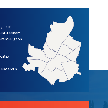
 / Eblé
Saint-Léonard
 Grand-Pigeon
ETTRE D'INFORMATION DE LA VILLE D'ANGERS
louère
/ Nazareth