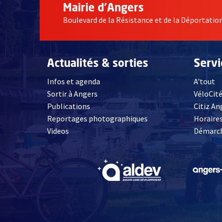
Mairie d'Angers
Boulevard de la Résistance et de la Déportati
Actualités & sorties
Serv
Infos et agenda
A'tout
Sortir à Angers
VéloCit
Publications
Citiz An
Reportages photographiques
Horaires
, Ouvre une nouvelle fenêtre
Videos
Démarch
, Ouvre une nouve