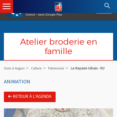
×
Angers.fr : Retour à l'accueil
AF
Vivre à Angers
VOIR
Ville d'Angers
Gratuit - dans Google Play
Atelier broderie en
famille
Vivre à Angers
Culture
Patrimoine
Le Repaire Urbain - RU
ANIMATION
RETOUR À L'AGENDA