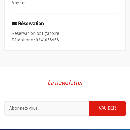
Angers
Réservation
Réservation obligatoire
Téléphone : 0241055965
La newsletter
Pour vous inscrire à la lettre d'information de la ville d'Angers
ENVOY
VALIDER
61086