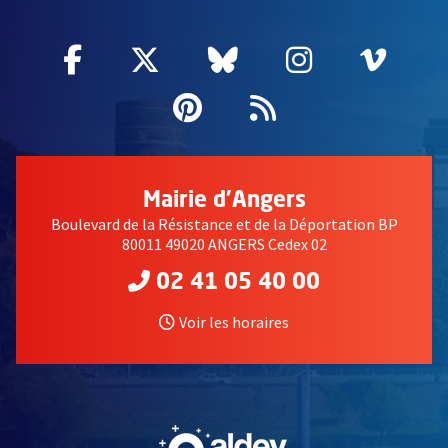
Facebook
, Ouvre une nouvelle fenêtre
Twitter
, Ouvre une nouvelle fe
Bluesky
, Ouvre une nouv
Instagram
, Ouvre un
Vime
, Ouv
Pinterest
, Ouvre une nouvell
Flux RSS
Mairie d'Angers
Boulevard de la Résistance et de la Déportation BP
80011 49020 ANGERS Cedex 02
02 41 05 40 00
Voir les horaires
, Ouvre une nouvelle fe