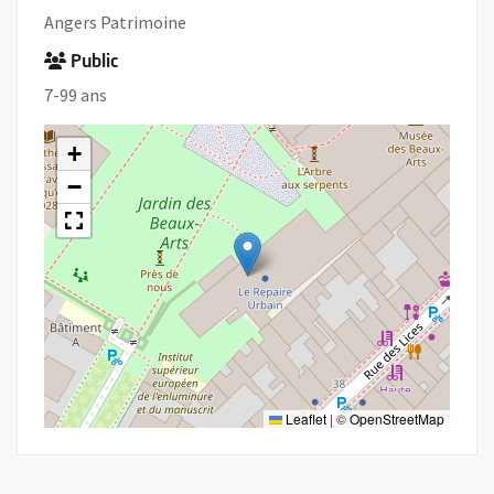
Angers Patrimoine
Public
7-99 ans
+
−
Leaflet
|
©
OpenStreetMap