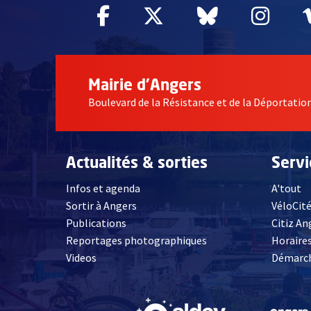
Facebook
, Ouvre une nouvelle fe
Twitter
, Ouvre une nouv
Bluesky
, Ouvre un
Inst
, Ou
Mairie d'Angers
Boulevard de la Résistance et de la Déportati
Actualités & sorties
Serv
Infos et agenda
A'tout
Sortir à Angers
VéloCit
Publications
Citiz An
Reportages photographiques
Horaires
, Ouvre une nouvelle fenêtre
Videos
Démarch
, Ouvre une nouve