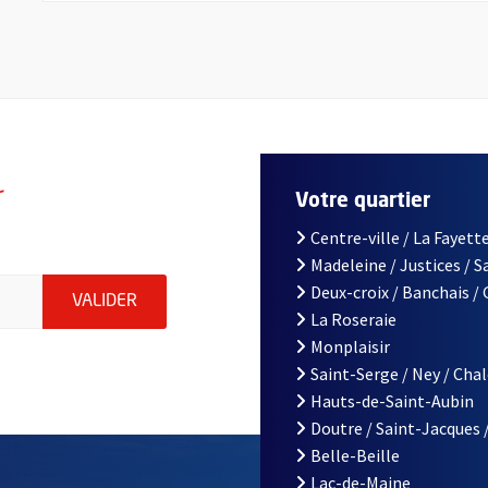
r
Votre quartier
Centre-ville / La Fayette
Madeleine / Justices / 
le d'Angers, indiquez votre email (champ obligatoire)
Deux-croix / Banchais /
ENVOYER MA DEMANDE D'INSCRIPTION À LA L
VALIDER
La Roseraie
Monplaisir
Saint-Serge / Ney / Cha
Hauts-de-Saint-Aubin
Doutre / Saint-Jacques 
Belle-Beille
Lac-de-Maine