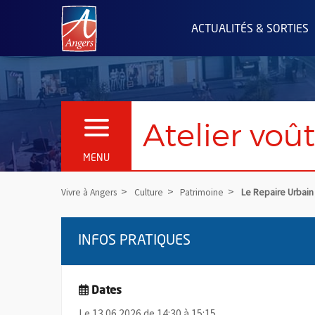
Angers.fr : Retour à l'accueil
ACTUALITÉS & SORTIES
Atelier voû
OUVRIR LE MENU
MENU
Vivre à Angers
Culture
Patrimoine
Le Repaire Urbain
INFOS PRATIQUES
Dates
Le 13.06.2026 de 14:30 à 15:15