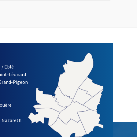
 / Eblé
Saint-Léonard
 Grand-Pigeon
ETTRE D'INFORMATION DE LA VILLE D'ANGERS
louère
/ Nazareth